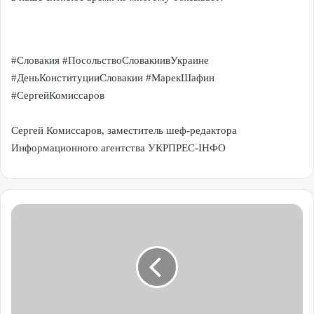
#Словакия #ПосольствоСловакиивУкраине
#ДеньКонституцииСловакии #МарекШафин
#СергейКомиссаров
Сергей Комиссаров, заместитель шеф-редактора
Информационного агентства УКРПРЕС-ІНФО