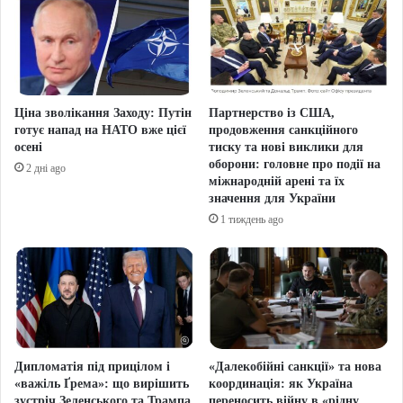
Ціна зволікання Заходу: Путін
Партнерство із США,
готує напад на НАТО вже цієї
продовження санкційного
осені
тиску та нові виклики для
оборони: головне про події на
2 дні ago
міжнародній арені та їх
значення для України
1 тиждень ago
Дипломатія під прицілом і
«Далекобійні санкції» та нова
«важіль Ґрема»: що вирішить
координація: як Україна
зустріч Зеленського та Трампа
переносить війну в «рідну