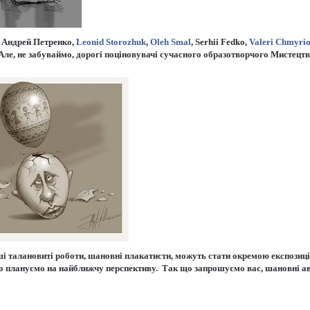
, Андрей Петренко,
Leonid Storozhuk
,
Oleh Smal
, Serhii Fedko,
Valeri Chmyri
 Але, не забуваймо, дорогі поціновувачі сучасного образотворчого Мистецтва 
аші талановиті роботи, шановні плакатисти, можуть стати окремою експо
плануємо на найближчу перспективу. Так що запрошуємо вас, шановні авт