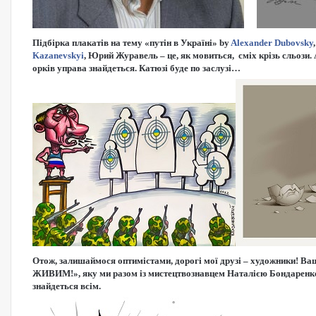
Підбірка плакатів на тему «путін в Україні» by
Alexander Dubovsky
Kazanevskyi
, Юрий Журавель
– це, як мовиться, сміх крізь сльози.
орків управа знайдеться. Катюзі буде по заслузі…
Отож, залишаймося оптимістами, дорогі мої друзі – художники! В
ЖИВИМ!», яку ми разом із мистецтвознавцем Наталією Бондаренко 
знайдеться всім.