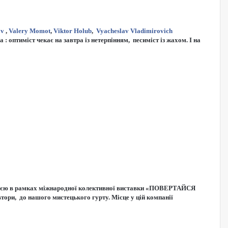
ov
,
Valery Momot
,
Viktor Holub
,
Vyacheslav Vladimirovich
: оптиміст чекає на завтра із нетерпінням, песиміст із жахом. І на
зицією в рамках міжнародної колективної виставки «ПОВЕРТАЙСЯ
ори, до нашого мистецького гурту. Місце у цій компанії