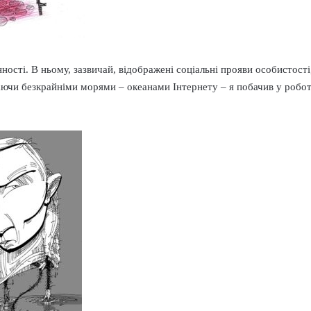
нності. В ньому, зазвичай, відображені соціальні прояви особистост
укаючи безкрайніми морями – океанами Інтернету – я побачив у робо