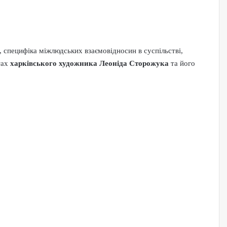
і, специфіка міжлюдських взаємовідносин в суспільстві,
тах
харківського художника Леоніда Сторожука
та його