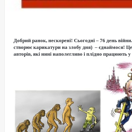
Добрий ранок, нескорені! Сьогодні – 76 день війни. 
створює карикатури на злобу дня) – єднаймося! 
авторів, які нині наполегливо і плідно працюють у