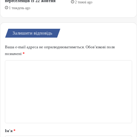
переселенців із 22 жовтня
2 тижні ago
1 тиждень ago
Залишити відповідь
Ваша e-mail адреса не оприлюднюватиметься.
Обов’язкові поля
позначені
*
Коментар
*
Ім'я
*