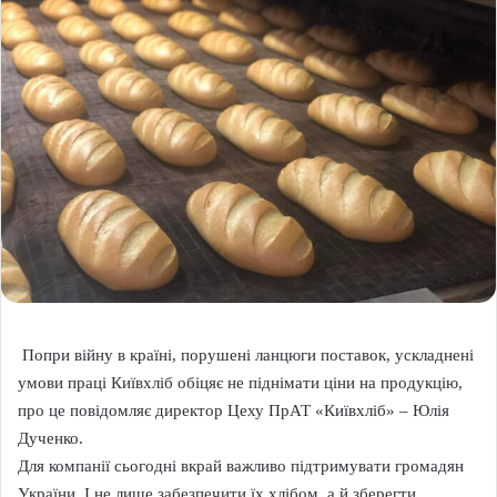
Попри війну в країні, порушені ланцюги поставок, ускладнені
умови праці Київхліб обіцяє не піднімати ціни на продукцію,
про це повідомляє директор Цеху ПрАТ «Київхліб» – Юлія
Дученко.
Для компанії сьогодні вкрай важливо підтримувати громадян
України. І не лише забезпечити їх хлібом, а й зберегти