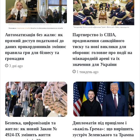
Автоматизація без жалю: як
Партнерство із США,
прямий доступ податкової до
продовження санкційного
даних прикордонників змінює
тиску та нові виклики для
правила гри для бізнесу та
оборони: головне про події на
громадян
міжнародній арені та їх
значення для України
3 дні ago
1 тиждень ago
Безпека, цифровізація та
Дипломатія під прицілом і
житло: як новий Закон №
«важіль Ґрема»: що вирішить
4924-IX змінить життя
зустріч Зеленського та Трампа