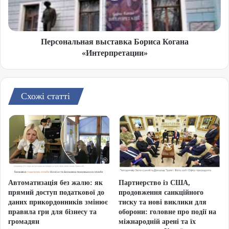
Персональная выставка Бориса Когана
«Интерпретации»
Схожі статті
Автоматизація без жалю: як
Партнерство із США,
прямий доступ податкової до
продовження санкційного
даних прикордонників змінює
тиску та нові виклики для
правила гри для бізнесу та
оборони: головне про події на
громадян
міжнародній арені та їх