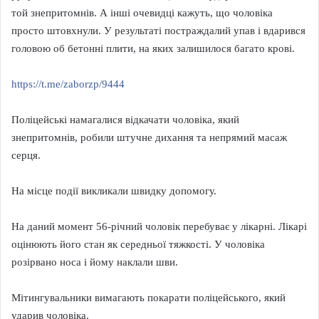
той знепритомнів. А інші очевидці кажуть, що чоловіка
просто штовхнули. У результаті постраждалий упав і вдарився
головою об бетонні плити, на яких залишилося багато крові.
https://t.me/zaborzp/9444
Поліцейські намагалися відкачати чоловіка, який
знепритомнів, робили штучне дихання та непрямий масаж
серця.
На місце події викликали швидку допомогу.
На даний момент 56-річний чоловік перебуває у лікарні. Лікарі
оцінюють його стан як середньої тяжкості. У чоловіка
розірвано носа і йому наклали шви.
Мітингувальники вимагають покарати поліцейського, який
ударив чоловіка.