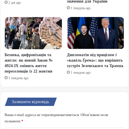
значення для України
2 дні ago
1 тиждень ago
Безпека, цифровізація та
Дипломатія під прицілом і
житло: як новий Закон №
«важіль Ґрема»: що вирішить
4924-IX змінить життя
зустріч Зеленського та Трампа
переселенців із 22 жовтня
1 тиждень ago
1 тиждень ago
Залишити відповідь
Ваша e-mail адреса не оприлюднюватиметься.
Обов’язкові поля
позначені
*