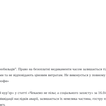
обильців”. Право на безоплатні медикаменти часом залишається тіл
и та не відповідають ціновим витратам. Не виконується у повному 
трофи»
ур’єр» у статті «Чекаємо не пільг, а соціального захисту» за 16.04.
ліквідації наслідків аварії, залишається їх невелика частина, гостр
игу.