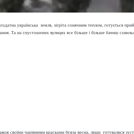
лагодатна українська земля, зігріта сонячним теплом, готується пр
вання. Та на спустошених вулицях все більше і більше бачиш схвил
кож своїми чарівними красками буяла весна, люди готувалися зустрі