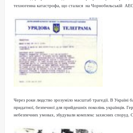
техногенна катастрофа, що сталася на Чорнобильській АЕС,
Через роки людство зрозуміло масштаб трагедії. В Україні б
придатної, безпечної для прийдешніх поколінь українців. Ге
небезпечних умовах, збудували комплекс захисних споруд. С