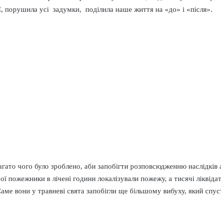
 порушила усі задумки, поділила наше життя на «до» і «після».
агато чого було зроблено, аби запобігти розповсюдженню наслідків а
рої пожежники в лічені години локалізували пожежу, а тисячі лікві
аме вони у травневі свята запобігли ще більшому вибуху, який спус