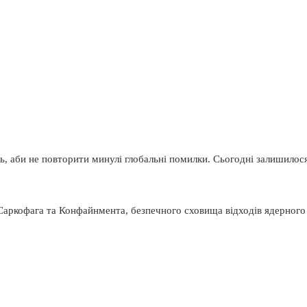
нь, аби не повторити минулі глобальні помилки. Сьогодні залишилос
аркофага та Конфайнмента, безпечного сховища відходів ядерного п