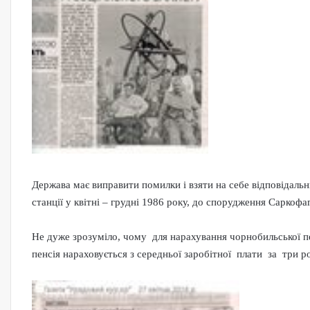
Держава має виправити помилки і взяти на себе відповідальні
станції у квітні – грудні 1986 року, до спорудження Саркофа
Не дуже зрозуміло, чому для нарахування чорнобильської пен
пенсія нараховується з середньої заробітної плати за три р