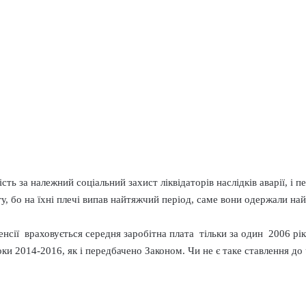
сть за належний соціальний захист ліквідаторів наслідків аварії, і 
гу, бо на їхні плечі випав найтяжчий період, саме вони одержали на
сії враховується середня заробітна плата тільки за один 2006 рік,
оки 2014-2016, як і передбачено Законом. Чи не є таке ставлення до