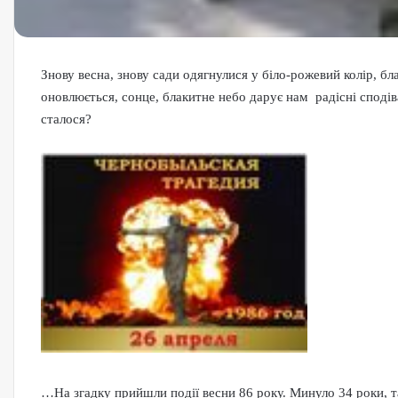
Знову весна, знову сади одягнулися у біло-рожевий колір, б
оновлюється, сонце, блакитне небо дарує нам радісні споді
сталося?
…На згадку прийшли події весни 86 року. Минуло 34 роки, та