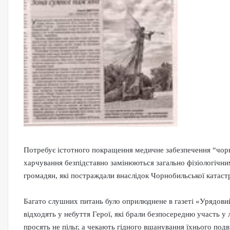
Потребує істотного покращення медичне забезпечення “чорн
харчування безпідставно замінюються загально фізіологічним
громадян, які постраждали внаслідок Чорнобильської катас
Багато слушних питань було оприлюднене в газеті «Урядовий к
відходять у небуття Герої, які брали безпосередню участь у 
просять не пільг, а чекають гідного вшанування їхнього подв