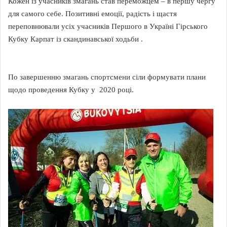
Кожен із учасників змагань став переможцем – в першу чергу
для самого себе. Позитивні емоції, радість і щастя
переповнювали усіх учасників Першого в Україні Гірського
Кубку Карпат із скандинавської ходьби .
По завершенню змагань спортсмени сіли формувати плани
щодо проведення Кубку у 2020 році.