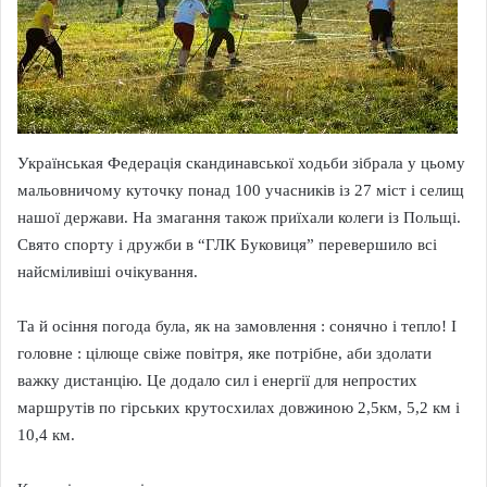
Українськая Федерація скандинавської ходьби зібрала у цьому
мальовничому куточку понад 100 учасників із 27 міст і селищ
нашої держави. На змагання також приїхали колеги із Польщі.
Свято спорту і дружби в “ГЛК Буковиця” перевершило всі
найсміливіші очікування.
Та й осіння погода була, як на замовлення : сонячно і тепло! І
головне : цілюще свіже повітря, яке потрібне, аби здолати
важку дистанцію. Це додало сил і енергії для непростих
маршрутів по гірських крутосхилах довжиною 2,5км, 5,2 км і
10,4 км.