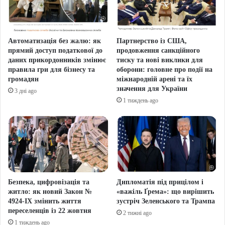
Автоматизація без жалю: як
Партнерство із США,
прямий доступ податкової до
продовження санкційного
даних прикордонників змінює
тиску та нові виклики для
правила гри для бізнесу та
оборони: головне про події на
громадян
міжнародній арені та їх
значення для України
3 дні ago
1 тиждень ago
Безпека, цифровізація та
Дипломатія під прицілом і
житло: як новий Закон №
«важіль Ґрема»: що вирішить
4924-IX змінить життя
зустріч Зеленського та Трампа
переселенців із 22 жовтня
2 тижні ago
1 тиждень ago