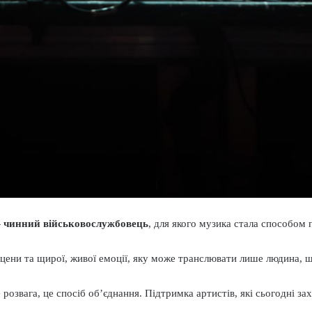
—
чинний військовослужбовець
, для якого музика стала способом 
ени та щирої, живої емоції, яку може транслювати лише людина, що
розвага, це спосіб об’єднання. Підтримка артистів, які сьогодні з