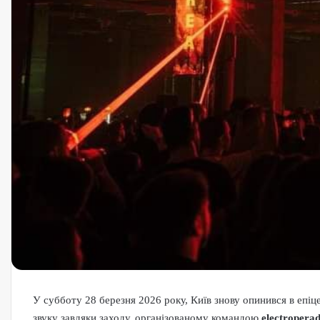
У субботу 28 березня 2026 року, Київ знову опинився в епіц
звуку завдяки заходу, організованому командою
electroperad