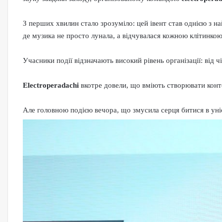
З перших хвилин стало зрозуміло: цей івент став однією з н
де музика не просто лунала, а відчувалася кожною клітинкою
Учасники події відзначають високий рівень організації: від
Electroperadachi
вкотре довели, що вміють створювати конте
Але головною подією вечора, що змусила серця битися в уні