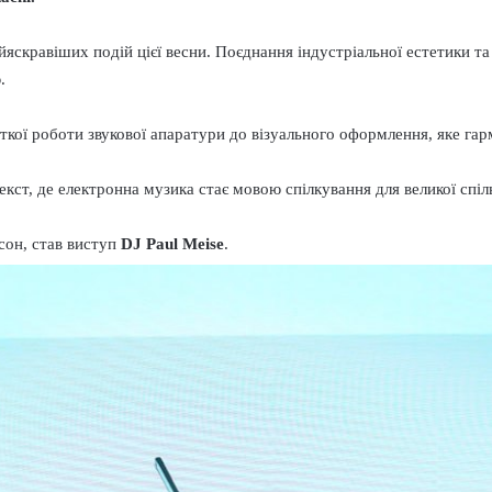
айяскравіших подій цієї весни. Поєднання індустріальної естетики т
.
 чіткої роботи звукової апаратури до візуального оформлення, яке г
кст, де електронна музика стає мовою спілкування для великої спі
сон, став виступ
DJ Paul Meise
.