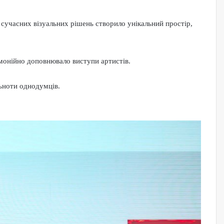
а сучасних візуальних рішень створило унікальний простір,
армонійно доповнювало виступи артистів.
льноти однодумців.