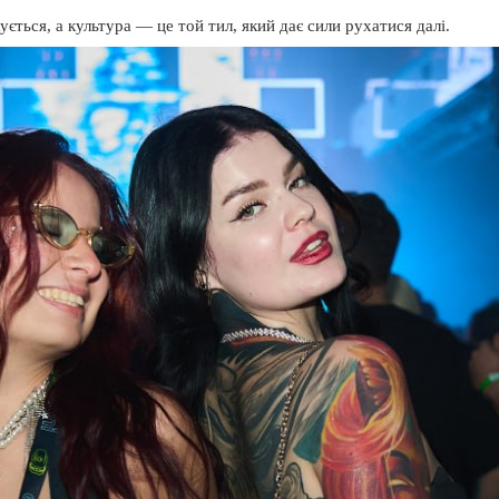
ться, а культура — це той тил, який дає сили рухатися далі.