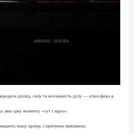
передати досвід, силу та незламність духу — атмосфера в
 знає ціну моменту «тут і зараз».
ахищають нашу країну, є критично важливою.