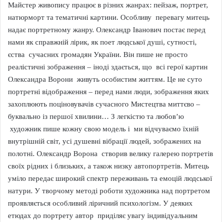
Майстер живопису працює в різних жанрах: пейзаж, портрет,
натюрморт та тематичні картини. Особливу перевагу митець
надає портретному жанру. Олександр Іванович постає перед
нами як справжній лірик, як поет людської душі, сутності,
єства сучасних громадян України. Він пише не просто
реалістичні зображення – іноді здається, що всі герої картин
Олександра Ворони живуть особистим життям. Це не суто
портретні відображення – перед нами люди, зображення яких
захоплюють поціновувачів сучасного Мистецтва миттєво –
буквально із першої хвилини… З легкістю та любов’ю
художник пише кожну свою модель і ми відчуваємо їхній
внутрішній світ, усі душевні вібрації людей, зображених на
полотні. Олександр Ворона створив велику галерею портретів
своїх рідних і близьких, а також низку автопортретів. Митець
уміло передає широкий спектр переживань та емоцій людської
натури. У творчому методі роботи художника над портретом
проявляється особливий ліричний психологізм. У деяких
етюдах до портрету автор приділяє увагу індивідуальним