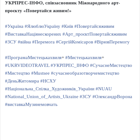
УКРПРЕС-ІНФО, співзасновник Міжнародного арт-
проєкту «Повертайся живим!»
#Україна
#ЯлюблюУкраїну
#Київ
#Повертайсяживим
#ВиставкаНаціянескорених
#Арт_проєктПовертайсяживим
#ЗСУ
#війна
#Перемога
#СергійКомісаров
#ВірювПеремогу
#ПрограмаМистецькахвиля
+
#Мистецькахвиля
+
#UKRVIDEOTRAVEL
#УКРПРЕС_ІНФО
#СучаснеМистецтво
#Мистецтво
#Mustsee
#сучаснеобразотворчемистецтво
#ДеньЖитомира
#НСХУ
#Національна_Спілка_Художників_України
#NUAU
#National_Union_of_Artists_Ukraine
#ЗСУ
#ОлександрВорона
#виставкаМузинемовчать