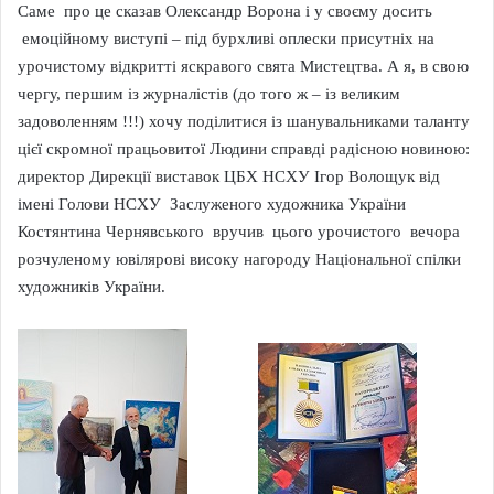
Саме про це сказав Олександр Ворона і у своєму досить
емоційному виступі – під бурхливі оплески присутніх на
урочистому відкритті яскравого свята Мистецтва. А я, в свою
чергу, першим із журналістів (до того ж – із великим
задоволенням !!!) хочу поділитися із шанувальниками таланту
цієї скромної працьовитої Людини справді радісною новиною:
директор Дирекції виставок ЦБХ НСХУ Ігор Волощук від
імені Голови НСХУ Заслуженого художника України
Костянтина Чернявського вручив цього урочистого вечора
розчуленому ювілярові високу нагороду Національної спілки
художників України.