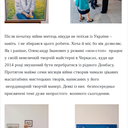
Після початку війни митець нікуди не поїхав із України –
навіть і не збирався цього робити. Хоча й міг, бо вік дозволяє.
Як і раніше, Олександр Іванович у режимі «нон-стоп» працює
у своїй невеличкій творчій майстерні в Черкасах, куди ще
2014 році змушений бути перебратися із рідного Донбасу.
Протягом майже семи місяців війни створив чимало цікавих
масштабних мистецьких творів, написаних у його
неординарній творчій манері. Деякі із них безпосередньо
присвячені темі дуже непростого воєнного сьогодення.