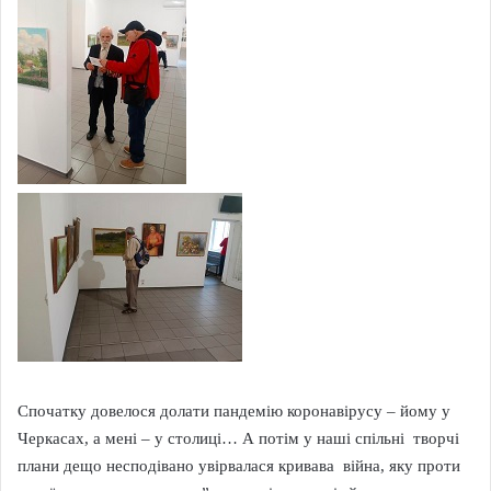
Спочатку довелося долати пандемію коронавірусу – йому у
Черкасах, а мені – у столиці… А потім у наші спільні творчі
плани дещо несподівано увірвалася кривава війна, яку проти