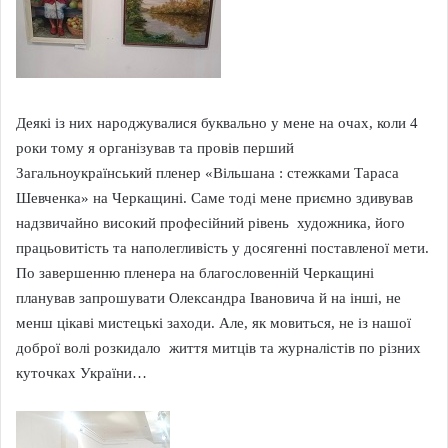
Деякі із них народжувалися буквально у мене на очах, коли 4
роки тому я організував та провів перший
Загальноукраїнський пленер «Вільшана : стежками Тараса
Шевченка» на Черкащині. Саме тоді мене приємно здивував
надзвичайно високий професійний рівень художника, його
працьовитість та наполегливість у досягенні поставленої мети.
По завершенню пленера на благословенній Черкащині
планував запрошувати Олександра Івановича й на інші, не
менш цікаві мистецькі заходи. Але, як мовиться, не із нашої
доброї волі розкидало життя митців та журналістів по різних
куточках України…