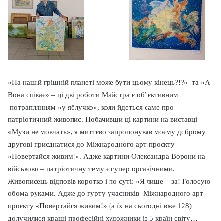
«На нашій грішній планеті може бути цьому кінець?!?» та «А
Вона співає» – ці дві роботи Майстра є об”єктивним
потраплянням «у яблучко», коли йдеться саме про
патріотичний живопис. Побачивши ці картини на виставці
«Музи не мовчать», я миттєво запропонував моєму доброму
другові приєднатися до Міжнародного арт-проєкту
«Повертайся живим!». Адже картини Олександра Ворони на
військово – патріотичну тему є супер органічними.
Живописець відповів коротко і по суті: «Я лише – за! Голосую
обома руками. Адже до гурту учасників Міжнародного арт-
проєкту «Повертайся живим!» (а їх на сьогодні вже 128)
долучилися кращі професійні художники із 5 країн світу…