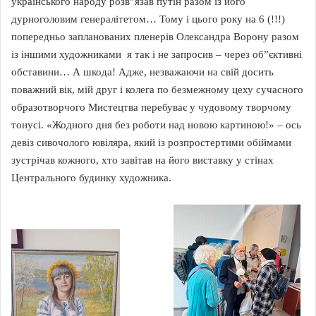
українського народу розв”язав путін разом із його
дурноголовим генералітетом… Тому і цього року на 6 (!!!)
попередньо запланованих пленерів Олександра Ворону разом
із іншими художниками я так і не запросив – через об”єктивні
обставини… А шкода! Адже, незважаючи на свій досить
поважний вік, мій друг і колега по безмежному цеху сучасного
образотворчого Мистецтва перебуває у чудовому творчому
тонусі. «Жодного дня без роботи над новою картиною!» – ось
девіз сивочолого ювіляра, який із розпростертими обіймами
зустрічав кожного, хто завітав на його виставку у стінах
Центрального будинку художника.