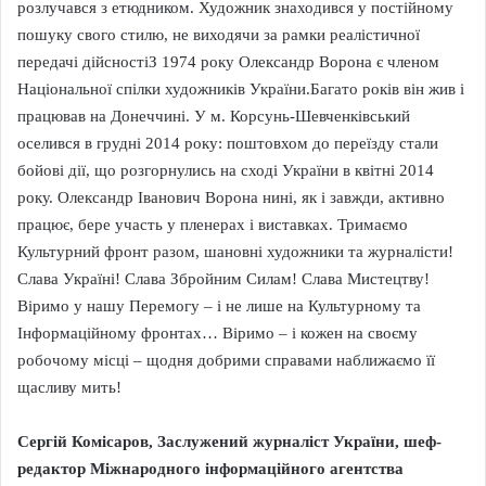
розлучався з етюдником. Художник знаходився у постійному
пошуку свого стилю, не виходячи за рамки реалістичної
передачі дійсностіЗ 1974 року Олександр Ворона є членом
Національної спілки художників України.Багато років він жив і
працював на Донеччині. У м. Корсунь-Шевченківський
оселився в грудні 2014 року: поштовхом до переїзду стали
бойові дії, що розгорнулись на сході України в квітні 2014
року. Олександр Іванович Ворона нині, як і завжди, активно
працює, бере участь у пленерах і виставках. Тримаємо
Культурний фронт разом, шановні художники та журналісти!
Слава Україні! Слава Збройним Силам! Слава Мистецтву!
Віримо у нашу Перемогу – і не лише на Культурному та
Інформаційному фронтах… Віримо – і кожен на своєму
робочому місці – щодня добрими справами наближаємо її
щасливу мить!
Сергій Комісаров, Заслужений журналіст України, шеф-
редактор Міжнародного інформаційного агентства