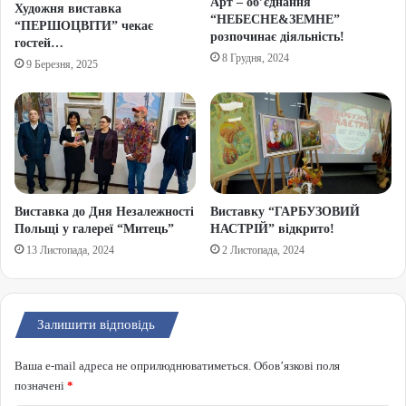
Арт – об’єднання
Художня виставка
“НЕБЕСНЕ&ЗЕМНЕ”
“ПЕРШОЦВІТИ” чекає
розпочинає діяльність!
гостей…
8 Грудня, 2024
9 Березня, 2025
Виставка до Дня Незалежності
Виставку “ГАРБУЗОВИЙ
Польщі у галереї “Митець”
НАСТРІЙ” відкрито!
13 Листопада, 2024
2 Листопада, 2024
Залишити відповідь
Ваша e-mail адреса не оприлюднюватиметься.
Обов’язкові поля
позначені
*