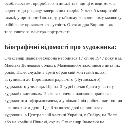
особливостям, проробляючи деталі так, що ці етюди можна
віднести до розряду завершених творів. У легкій колоритній
гаммі, у прозорості кольору, у м’якому живописному малюнку
найбільше проявляється сутність Олександра Ворони – як
талановитого майстра-портретиста.
Біографічні відомості про художника:
Олександр Іванович Ворона народився 17 січня 1947 року в м.
Макіївка Донецької області. Малюванням захопився з дитячих
років. Після служби в армії обрав свій життєвий шлях,
вступивши до Ворошиловградського (Луганського)
художнього училища. Ще на 3 курсі почав брати участь у
художніх виставках. Після закінчення навчання працював
художником-оформлювачем, а у вільний від роботи час творив
– за покликом душі. І де б за волею долі не опинявся
художник: в Центральній частині України, в Сибіру, на Волзі
або на крайній Півночі, скрізь Олександр Іванович не