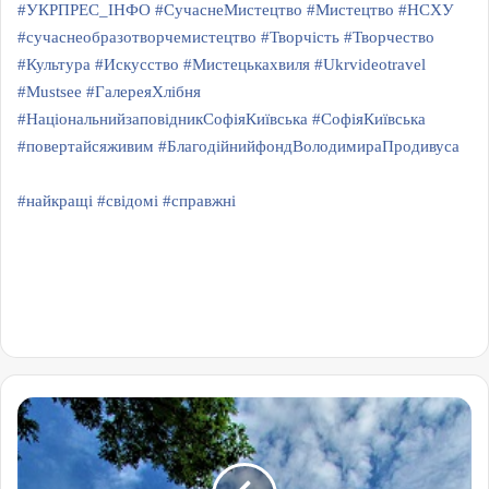
#УКРПРЕС_ІНФО
#СучаснеМистецтво
#Мистецтво
#НСХУ
#сучаснеобразотворчемистецтво
#Творчість
#Творчество
#Культура
#Искусство
#Мистецькахвиля
#Ukrvideotravel
#Mustsee
#ГалереяХлібня
#НаціональнийзаповідникСофіяКиївська
#СофіяКиївська
#повертайсяживим
#БлагодійнийфондВолодимираПродивуса
#найкращі
#свідомі
#справжні