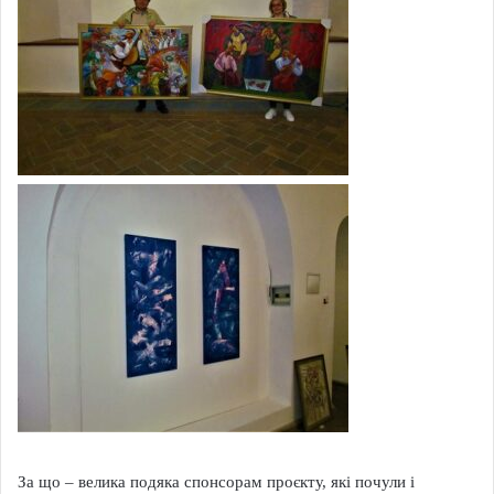
За що – велика подяка спонсорам проєкту, які почули і