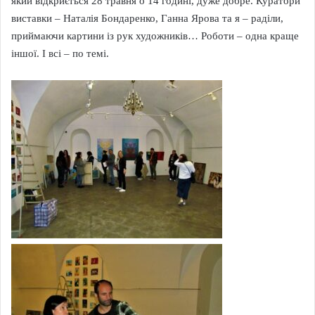
який відкриється 28 травня о 14 годині, дуже добре. Куратори
виставки – Наталія Бондаренко, Ганна Ярова та я – раділи,
приймаючи картини із рук художників… Роботи – одна краще
іншої. І всі – по темі.