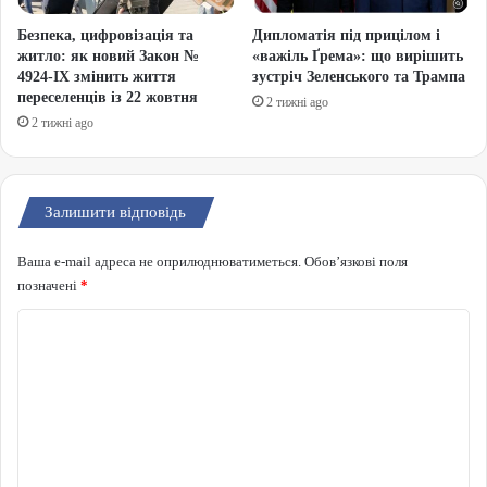
Безпека, цифровізація та
Дипломатія під прицілом і
житло: як новий Закон №
«важіль Ґрема»: що вирішить
4924-IX змінить життя
зустріч Зеленського та Трампа
переселенців із 22 жовтня
2 тижні ago
2 тижні ago
Залишити відповідь
Ваша e-mail адреса не оприлюднюватиметься.
Обов’язкові поля
позначені
*
Коментар
*