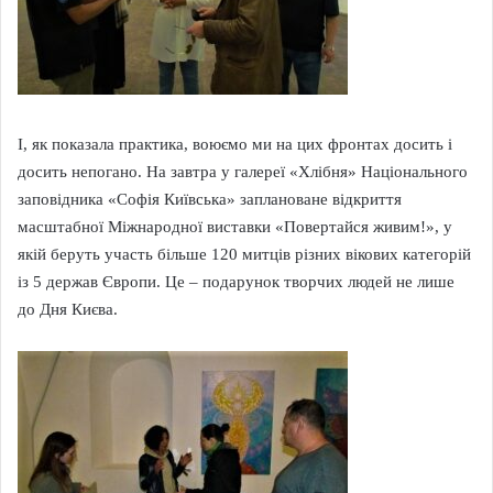
І, як показала практика, воюємо ми на цих фронтах досить і
досить непогано. На завтра у галереї «Хлібня» Національного
заповідника «Софія Київська» заплановане відкриття
масштабної Міжнародної виставки «Повертайся живим!», у
якій беруть участь більше 120 митців різних вікових категорій
із 5 держав Європи. Це – подарунок творчих людей не лише
до Дня Києва.