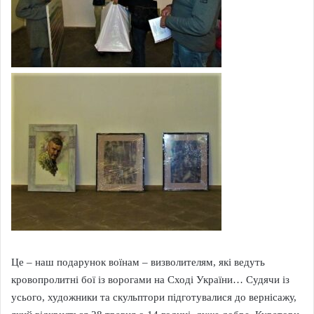
Це – наш подарунок воїнам – визволителям, які ведуть
кровопролитні бої із ворогами на Сході України… Судячи із
усього, художники та скульптори підготувалися до вернісажу,