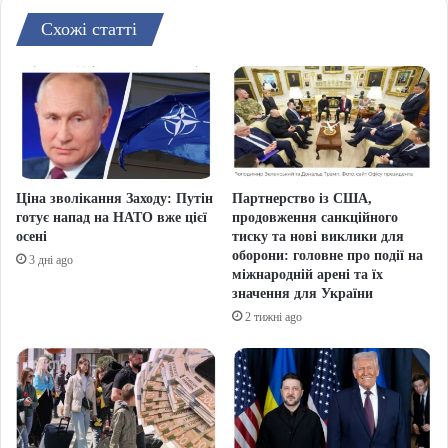
Схожі статті
Ціна зволікання Заходу: Путін
Партнерство із США,
готує напад на НАТО вже цієї
продовження санкційного
осені
тиску та нові виклики для
оборони: головне про події на
3 дні ago
міжнародній арені та їх
значення для України
2 тижні ago