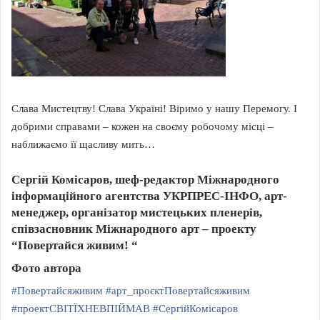
Слава Мистецтву! Слава Україні! Віримо у нашу Перемогу. І
добрими справами – кожен на своєму робочому місці –
наближаємо її щасливу мить…
Сергій Комісаров, шеф-редактор Міжнародного
інформаційного агентства УКРПРЕС-ІНФО, арт-
менеджер, організатор мистецьких пленерів,
співзасновник Міжнародного арт – проекту
“Повертайся живим! “
Фото автора
#Повертайсяживим
#арт_проєктПовертайсяживим
#проектСВІТЇХНЕВПІЙМАВ
#СергійКомісаров