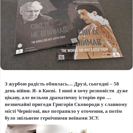
З журбою радість обнялась… Друзі, сьогодні – 58
день війни. Я- в Києві. І нині я хочу розповісти дуже
цікаву, але вельми драматичну історію про …
незвичайні пригоди Григорія Сковороди у славному
місті Чернігові, яке потрапило у оточення, а потім
було звільнене героїчними воїнами ЗСУ.