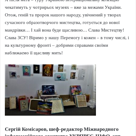
чекатимуть у чотрирьох музеях – вже за межами України.
Отож, геній та пророк нашого народу, увічнений у творах
сучасного образотворчого мистецтва, готується до нової
мандрівки… І хай вона буде щасливою… Слава Мистецтву!
Слава ЗСУ! Віримо у нашу Перемогу і кожен – в тому числі, і
на культурному фронті – добрими справами своїми
наближаємо її щасливу мить!
Сергій Комісаров, шеф-редактор Міжнародного