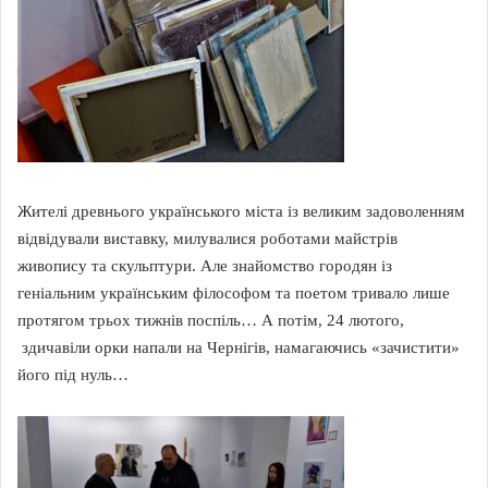
Жителі древнього українського міста із великим задоволенням
відвідували виставку, милувалися роботами майстрів
живопису та скульптури. Але знайомство городян із
геніальним українським філософом та поетом тривало лише
протягом трьох тижнів поспіль… А потім, 24 лютого,
здичавіли орки напали на Чернігів, намагаючись «зачистити»
його під нуль…