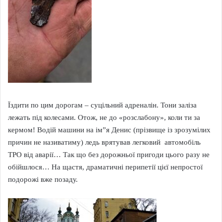
Їздити по цим дорогам – суцільний адреналін. Тони заліза
лежать під колесами. Отож, не до «розслабону», коли ти за
кермом! Водій машини на ім”я Денис (прізвище із зрозумілих
причин не називатиму) ледь врятував легковий автомобіль
ТРО від аварії… Так що без дорожньої пригоди цього разу не
обійшлося… На щастя, драматичні перипетії цієї непростої
подорожі вже позаду.