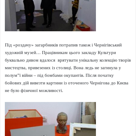
Під «роздачу» загарбників потрапив також і Чернігівський
художній музей… Працівникам цього закладу Культури
буквально дивом вдалося врятувати унікальну колекцію творів
мистецтва, привезених із столиці. Вона ледь не загинула у
полум”ї війни – під бомбами окупантів. Після початку
бойових дій вивезти картини із оточеного Чернігова до Києва
не було фізичної можливості.