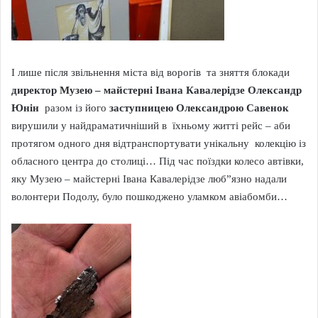
І лише після звільнення міста від ворогів та зняття блокади
директор Музею – майстерні Івана Кавалерідзе Олександр
Юнін
разом із його
заступницею Олександрою Савенок
вирушили у найдраматичніший в їхньому житті рейс – аби
протягом одного дня відтранспортувати унікальну колекцію із
обласного центра до столиці… Під час поїздки колесо автівки,
яку Музею – майстерні Івана Кавалерідзе люб”язно надали
волонтери Подолу, було пошкоджено уламком авіабомби…