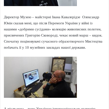
Директор Музею – майстерні Івана Кавалерідзе Олександр
Юнін сказав мені, що після Перемоги України у війні із
нашими «добрими сусідами» колекцію живописних полотен,
присвячених Григорію Сковороді, чекає новий марш – кидок.
Спочатку поціновувачі сучасного образотворчого Мистецтва
побачать її у 10 музейних закладах нашої держави.
А після мега – туру Україною інтернаціональну колекцію