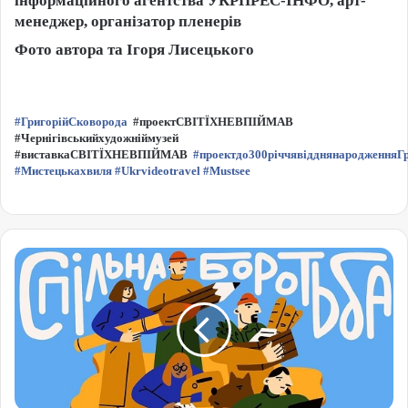
інформаційного агентства УКРПРЕС-ІНФО, арт-
менеджер, організатор пленерів
Фото автора та Ігоря Лисецького
#ГригорійСковорода
#проектСВІТЇХНЕВПІЙМАВ
#Чернігівськийхудожніймузей
#виставкаСВІТЇХНЕВПІЙМАВ
#проектдо300річчявідднянародженняГ
#Мистецькахвиля
#Ukrvideotravel
#Mustsee