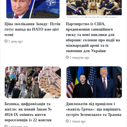
Ціна зволікання Заходу: Путін
Партнерство із США,
готує напад на НАТО вже цієї
продовження санкційного
осені
тиску та нові виклики для
оборони: головне про події на
1 день ago
міжнародній арені та їх
значення для України
1 тиждень ago
Безпека, цифровізація та
Дипломатія під прицілом і
житло: як новий Закон №
«важіль Ґрема»: що вирішить
4924-IX змінить життя
зустріч Зеленського та Трампа
переселенців із 22 жовтня
2 тижні ago
1 тиждень ago