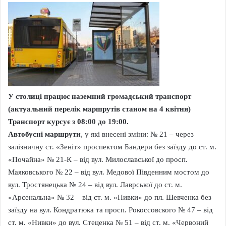
У столиці працює наземний громадський транспорт
(актуальний перелік маршрутів станом на 4 квітня)
Транспорт курсує з 08:00 до 19:00.
Автобусні маршрути
, у які внесені зміни: № 21 – через
залізничну ст. «Зеніт» проспектом Бандери без заїзду до ст. м.
«Почайна» № 21-К – від вул. Милославської до просп.
Маяковського № 22 – від вул. Медової Південним мостом до
вул. Тростянецька № 24 – від вул. Лаврської до ст. м.
«Арсенальна» № 32 – від ст. м. «Нивки» до пл. Шевченка без
заїзду на вул. Кондратюка та просп. Рокоссовского № 47 – від
ст. м. «Нивки» до вул. Стеценка № 51 – від ст. м. «Червоний