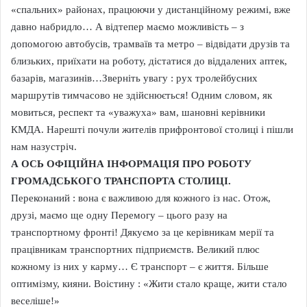
«спальних» районах, працюючи у дистанційному режимі, вже
давно набридло… А відтепер маємо можливість – з
допомогою автобусів, трамваїв та метро – відвідати друзів та
близьких, приїхати на роботу, дістатися до віддалених аптек,
базарів, магазинів…Зверніть увагу : рух тролейбусних
маршрутів тимчасово не здійснюється! Одним словом, як
мовиться, респект та «уважуха» вам, шановні керівники
КМДА. Нарешті почули жителів прифронтової столиці і пішли
нам назустріч.
А ОСЬ ОФІЦІЙНА ІНФОРМАЦІЯ ПРО РОБОТУ
ГРОМАДСЬКОГО ТРАНСПОРТА СТОЛИЦІ.
Переконаний : вона є важливою для кожного із нас. Отож,
друзі, маємо ще одну Перемогу – цього разу на
транспортному фронті! Дякуємо за це керівникам мерії та
працівникам транспортних підприємств. Великий плюс
кожному із них у карму… Є транспорт – є життя. Більше
оптимізму, кияни. Воістину : «Жити стало краще, жити стало
веселіше!»