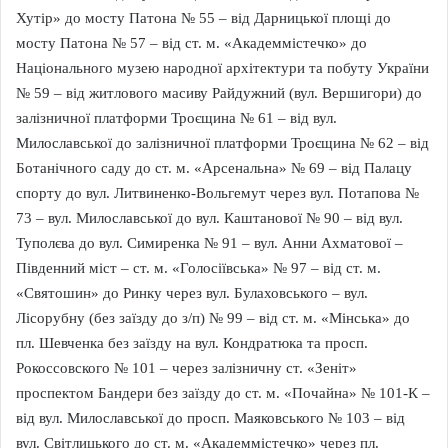
Хутір» до мосту Патона № 55 – від Дарницької площі до
мосту Патона № 57 – від ст. м. «Академмістечко» до
Національного музею народної архітектури та побуту України
№ 59 – від житлового масиву Райдужний (вул. Вершигори) до
залізничної платформи Троєщина № 61 – від вул.
Милославської до залізничної платформи Троєщина № 62 – від
Ботанічного саду до ст. м. «Арсенальна» № 69 – від Палацу
спорту до вул. Литвиненко-Вольгемут через вул. Потапова №
73 – вул. Милославської до вул. Каштанової № 90 – від вул.
Туполєва до вул. Симиренка № 91 – вул. Анни Ахматової –
Південний міст – ст. м. «Голосіївська» № 97 – від ст. м.
«Святошин» до Ринку через вул. Булаховського – вул.
Лісорубну (без заїзду до з/п) № 99 – від ст. м. «Мінська» до
пл. Шевченка без заїзду на вул. Кондратюка та просп.
Рокоссовского № 101 – через залізничну ст. «Зеніт»
проспектом Бандери без заїзду до ст. м. «Почайна» № 101-К –
від вул. Милославської до просп. Маяковського № 103 – від
вул. Світлицького до ст. м. «Академмістечко» через пл.