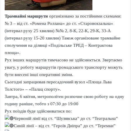
Трамвайні маршрути
організовано за постійними схемами:
№ 3 – від ст. «Ромена Роллана« до ст. «Старовокзальна«
(інтервал руху 25 хвилин) №№ 2, 8-К, 22-К, 29-К, 33-А
(інтервал руху 15-20 хвилин) Також організоване трамвайне
сполучення на ділянці «Подільське ТРЕД – Контрактова
площа».
Рух інших маршрутів тимчасово не здійснюється. Звертаємо
увагу, у роботу маршрутів громадського транспорту можуть
бути внесені інші оперативні зміни.
Сьогодні запрацював пересадочний вузол «Площа Льва
Толстого» – «Палац спорту».
Завтра, 6 квітня, метрополітен розпочне свою роботу на одну
годину раніше, тобто з 07:30 до 19:00
Рух поїздів буде здійснюватися по:
Червоній лінії від ст. “Шулявська” до ст. “Театральна”
Синій лінії – від ст. “Героїв Дніпра” до ст. “Теремки”