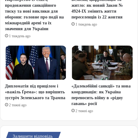
продовження санкційного
житло: як новий Закон №
тиску та нові виклики для
4924-IX змінить життя
оборони: головне про події на
переселенців із 22 жовтня
міжнародній арені та їх
1 тиждень ago
значення для України
1 тиждень ago
Дипломатія під прицілом і
«Далекобійні санкції» та нова
«важіль Ґрема»: що вирішить
координація: як Україна
зустріч Зеленського та Трампа
переносить війну в «рідну
гавань» росії
2 тижні ago
2 тижні ago
Залишити відповідь