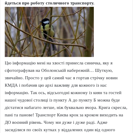
йдеться про роботу столичного транспорту.
Цю інформацію мені на хвості принесла синичка, яку я
сфотографував на Оболонській набережній… Шуткую,
звичайно. Просто у цей самий час я гортав стрічку новин
КМДА і побачив цю архі важливу для кожного із нас
інформацію. Так ось, відсьогодні кожному із киян та гостей
нашої чудової столиці із пункту А до пункту Б можна буде
дістатися набагато легше, ніж буквально вчора. Крига скресла,
пані та панове! Транспорт Києва крок за кроком виходить на
ДО воєнний рівень. Чому ми дуже і дуже раді. Адже
засиділися по своїх кутках у віддалених один від одного