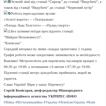
Зеленій лінії від станції “Сирець” до станції “Видубичі”, а
також від станції “Видубичі” до станції “Червоний хутір”
Робота пересадочних вузлів:
«Золоті ворота» – «Театральна»
«Площа Льва Толстого» – «Палац спорту»
Без зупинки поїзди прослідують станції:
“Майдан Незалежності”.
“Кловська”
Середній інтервал по лініях складає орієнтовно 1 годину.
Графік роботи може оперативно змінюватися за необхідності.
Важливо! Метрополітен для перевезень пасажирів працює з
08:30 до 19:00, а починаючи з 6 квітня з 07:30 до 19:00.
Підземні станції метро цілодобово приймають людей як
укриття.
Слава Україні! Вірю у нашу Перемогу!
Сергій Комісаров, шеф-редактор Міжнародного
інформаційного агентства УКРПРЕС-ІНФО
#Війна
#Вітчизнянавійна
#Україна
#ЯлюблюУкраїну
#Київ