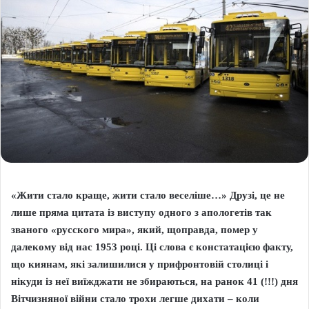
«Жити стало краще, жити стало веселіше…» Друзі, це не
лише пряма цитата із виступу одного з апологетів так
званого «русского мира», який, щоправда, помер у
далекому від нас 1953 році. Ці слова є констатацією факту,
що киянам, які залишилися у прифронтовій столиці і
нікуди із неї виїжджати не збираються, на ранок 41 (!!!) дня
Вітчизняної війни стало трохи легше дихати – коли