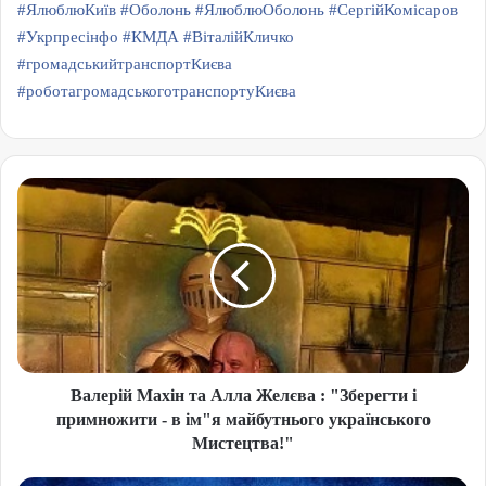
#ЯлюблюКиїв
#Оболонь
#ЯлюблюОболонь
#СергійКомісаров
#Укрпресінфо
#КМДА
#ВіталійКличко
#громадськийтранспортКиєва
#роботагромадськоготранспортуКиєва
Валерій Махін та Алла Желєва : "Зберегти і
примножити - в ім"я майбутнього українського
Мистецтва!"