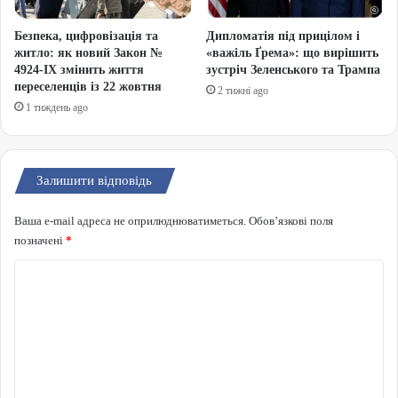
Безпека, цифровізація та
Дипломатія під прицілом і
житло: як новий Закон №
«важіль Ґрема»: що вирішить
4924-IX змінить життя
зустріч Зеленського та Трампа
переселенців із 22 жовтня
2 тижні ago
1 тиждень ago
Залишити відповідь
Ваша e-mail адреса не оприлюднюватиметься.
Обов’язкові поля
позначені
*
Коментар
*