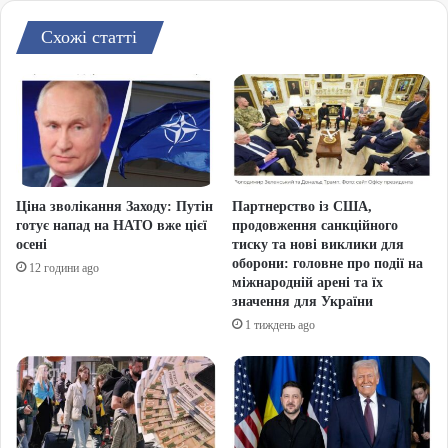
Схожі статті
Ціна зволікання Заходу: Путін
Партнерство із США,
готує напад на НАТО вже цієї
продовження санкційного
осені
тиску та нові виклики для
оборони: головне про події на
12 години ago
міжнародній арені та їх
значення для України
1 тиждень ago