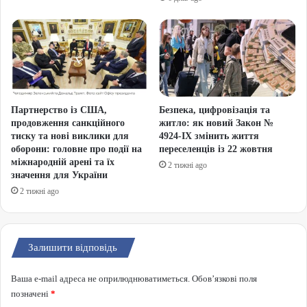
Партнерство із США,
Безпека, цифровізація та
продовження санкційного
житло: як новий Закон №
тиску та нові виклики для
4924-IX змінить життя
оборони: головне про події на
переселенців із 22 жовтня
міжнародній арені та їх
2 тижні ago
значення для України
2 тижні ago
Залишити відповідь
Ваша e-mail адреса не оприлюднюватиметься.
Обов’язкові поля
позначені
*