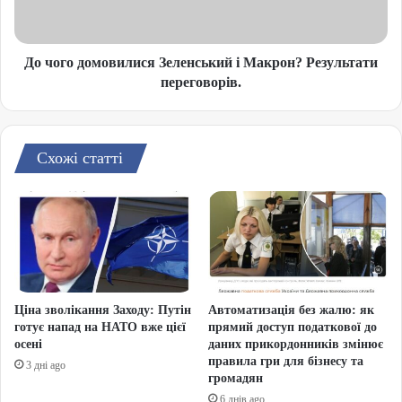
До чого домовилися Зеленський і Макрон? Результати
переговорів.
Схожі статті
Ціна зволікання Заходу: Путін
Автоматизація без жалю: як
готує напад на НАТО вже цієї
прямий доступ податкової до
осені
даних прикордонників змінює
правила гри для бізнесу та
3 дні ago
громадян
6 днів ago