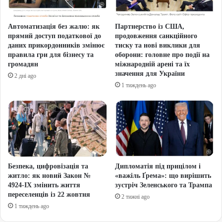
Автоматизація без жалю: як
Партнерство із США,
прямий доступ податкової до
продовження санкційного
даних прикордонників змінює
тиску та нові виклики для
правила гри для бізнесу та
оборони: головне про події на
громадян
міжнародній арені та їх
значення для України
2 дні ago
1 тиждень ago
Безпека, цифровізація та
Дипломатія під прицілом і
житло: як новий Закон №
«важіль Ґрема»: що вирішить
4924-IX змінить життя
зустріч Зеленського та Трампа
переселенців із 22 жовтня
2 тижні ago
1 тиждень ago