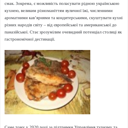
смак. Зокрема, є можливість поласувати рідною українською
кухнею, великим різноманіттям вуличної їжі, численними
ароматними кав’ярнями та кондитерськими, скуштувати кухні
різних народів світу – від європейської та американської до
паназійської. Стає зрозумілим очевидний потенціал столиці як
гастрономічної дестинації.
Саме тому у 2020 році за підтримки Управління туризму та