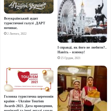
Всеукраїнський аудит
туристичної галузі .ДАРТ
починає.
2 Лютого, 2022
І справді, як його не любити?..
Навіть – взимку!
25 Грудня, 2021
Головна туристична церемонія
країни – Ukraine Tourism
Awards 2021. Дата проведення,
номінації та інші деталі заходу