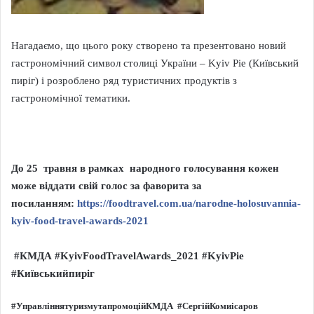
Нагадаємо, що цього року створено та презентовано новий
гастрономічний символ столиці України – Kyiv Pie (Київський
пиріг) і розроблено ряд туристичних продуктів з
гастрономічної тематики.
До
25 травня в рамках народного голосування
кожен
може віддати свій голос
за фаворита за
посиланням:
https://foodtravel.com.ua/narodne-holosuvannia-
kyiv-food-travel-awards-2021
#КМДА #KyivFoodTravelAwards_2021 #KyivPie
#Київськийпиріг
#
УправліннятуризмутапромоційКМДА
#СергійКомиісаров