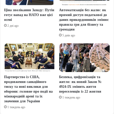
Ціна зволікання Заходу: Путін
Автоматизація без жалю: як
готує напад на НАТО вже цієї
прямий доступ податкової до
осені
даних прикордонників змінює
правила гри для бізнесу та
2 дні ago
громадян
5 днів ago
Партнерство із США,
Безпека, цифровізація та
продовження санкційного
житло: як новий Закон №
тиску та нові виклики для
4924-IX змінить життя
оборони: головне про події на
переселенців із 22 жовтня
міжнародній арені та їх
1 тиждень ago
значення для України
1 тиждень ago