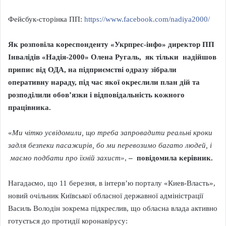
Фейсбук-сторінка ПП:
https://www.facebook.com/nadiya2000/
Як розповіла кореспонденту «Укрпрес-інфо» директор ПП
Інвалідів «Надія-2000» Олена Ругаль, як тільки надійшов
припис від ОДА, на підприємстві одразу зібрали
оперативну нараду, під час якої окреслили план дій та
розподілили обов’язки і відповідальність кожного
працівника.
«
Ми чітко усвідомили, що треба запровадити реальні кроки
задля безпеки пасажирів, бо ми перевозимо багато людей, і
маємо подбати про їхній захист»
,
– повідомила керівник.
Нагадаємо, що 11 березня, в інтерв’ю порталу «Киев-Власть»,
новий очільник Київської обласної державної адміністрації
Василь Володін зокрема підкреслив, що обласна влада активно
готується до протидії коронавірусу: