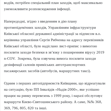
водіїв, потрібен спеціальний план заходів, щоб максимально
унеможливити розповсюдження інфекції.
Напередодні, згідно з введенням в дію плану
протиепідемічних заходів, Управлінням інфраструктури
Київської обласної державної адміністрації за підписом в.о.
керівника управління Сергія Рибченка на адресу перевізників
Київської області, було надіслано лист-припис з вимогою
посилити заходи безпеки в зв’язку з поширенням вірусу 2019
n-COV. Зокрема, була озвучена вимога посилити заходи
дезінфекції салонів приміських автотранспортних
пасажирських засобів (автобусів, маршрутних таксі).
Одним з перших автопідприємств Київщини, що відреагували
на ситуацію, було ПП Інвалідів «Надія-2000», яке успішно
працює на ринку перевезень з 1999 року, і наразі обслуговує
маршрути Києво-Святошинського району. А саме, №№ 368,
369, 796, 805, 820 та інші.