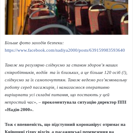
Більше фото заходів безпеки:
https://www.facebook.com/nadiya2000/posts/639159983593640
Також ми регулярно слідкуємо за станом здоров’я наших
співробітників, водіїв та їх близьких, а це більше 120 осіб (!),
слідкуємо за їх самопочуттям. Також ведемо роз’яснювальну
роботу серед пасажирів, і намагаємося оперативно
вирішувати усі складні питання, що постають у цей
непростий час
», –
прокоментувала ситуацію директор ППІ
«Надія-2000».
Тож є впевненість, що підступний коронавірус отримає на
Київщині гідну відсіч, а пасажирські перевезення на