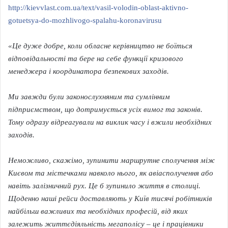
http://kievvlast.com.ua/text/vasil-volodin-oblast-aktivno-
gotuetsya-do-mozhlivogo-spalahu-koronavirusu
«Це дуже добре, коли обласне керівництво не боїться
відповідальності та бере на себе функції кризового
менеджера і координатора безпекових заходів.
Ми завжди були законослухняним та сумлінним
підприємством, що дотримується усіх вимог та законів.
Тому одразу відреагували на виклик часу і вжили необхідних
заходів.
Неможливо, скажімо, зупинити маршрутне сполучення між
Києвом та містечками навколо нього, як авіасполучення або
навіть залізничний рух. Це б зупинило життя в столиці.
Щоденно наші рейси доставляють у Київ тисячі робітників
найбільш важливих та необхідних професій, від яких
залежить життєдіяльність мегаполісу – це і працівники