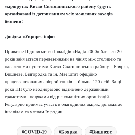
маршрутах Києво-Святошинського району будуть
організовані із дотриманням усіх можливих заходів
безпеки!
Довідка «Укрпрес-інфо»
Приватне Підприємство Інвалідів «Надія-2000» близько 20
років займається перевезеннями на лініях між столицею та
населеними пунктами Києво-Святошинсього району – Боярка,
Вишневе, Білгородка та ін. Має штат офіційно
працевлаштованих співробітників – більше 120 осіб. За ці
роки ПП було неодноразово відзначено державними
грамотами і подяками від різноманітних організацій.
Регулярно приймає участь в благодійних акціях, допомагає
інвалідам та членам їх родин.
COVID-19
Боярка
Вишневе