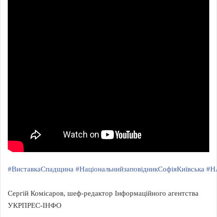
#ВиставкаСпадщина
#НаціональнийзаповідникСофіяКиївська
#Н
Сергій Комісаров, шеф-редактор Інформаційного агентства
УКРПРЕС-ІНФО