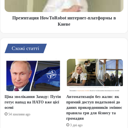
Презентация HowToRobot интернет-платформы в
Киеве
Схожі статті
Ціна зволікання Заходу: Путін
Автоматизація без жалю: як
готує напад на НАТО вже цієї
прямий доступ податкової до
осені
даних прикордонників змінює
правила гри для бізнесу та
54 хвилини ago
громадян
3 дні ago