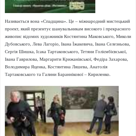
Називається вона «Спадщина». Це – міжнародний мистецький
проект, який презентує шанувальникам високого і прекрасного
живопис відомих художників Костянтина Маковського, Миколи
Дубовського, Лева Лагоріо, Івана Їжакевича, Івана Селезньова,
Сергія Шишка, Ісака Тартаковського, Тетяни Голіємбієвської,
Івана Гаврилова, Маргарити Крижанівської, Федіра Захарова,
Володимира Яценка, Костянтина Ляшева, Анатолія
Тартаковського та Галини Бараннікової – Кириленко.