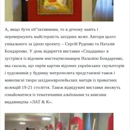
А, якщо бути об”єктивними, то в дечому навіть і
перевершують майстерність західних колег. Автори цього
унікального за ідеєю проекту – Сергій Руденко та Наталія
Бондаренко. У день відкриття виставки «Спадщина» я
зустрівся із відомим мистецтвознавцем Налалією Бондаренко,
яка сказала, що окрім картин відомих українських скульпторів
і художників у будинку митрополита представлені також і
живописні твори західноєвропейьских митців із приватних
колекцій 19-21 століття. Також відвідувачі виставки зможуть
ознайомитися із тематичними альбомами та книгами
видавництва «ЛАТ & К».