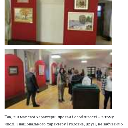
Так, він має свої характерні прояви і особливості – в тому
числі, і національного характеру.І головне, друзі, не забуваймо