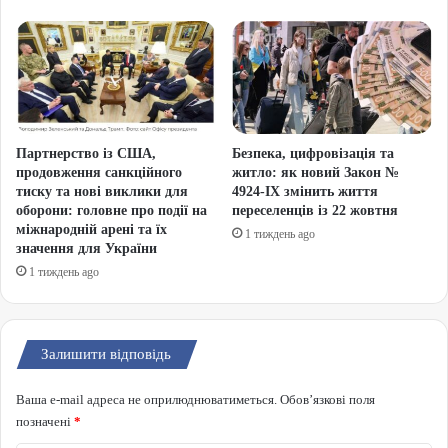
Партнерство із США,
Безпека, цифровізація та
продовження санкційного
житло: як новий Закон №
тиску та нові виклики для
4924-IX змінить життя
оборони: головне про події на
переселенців із 22 жовтня
міжнародній арені та їх
1 тиждень ago
значення для України
1 тиждень ago
Залишити відповідь
Ваша e-mail адреса не оприлюднюватиметься.
Обов’язкові поля
позначені
*