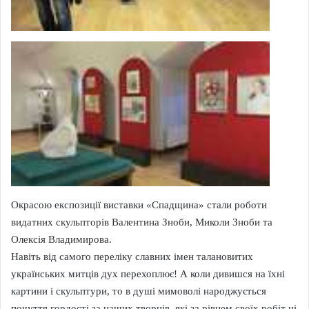
Окрасою експозиції виставки «Спадщина» стали роботи
видатних скульпторів Валентина Зноби, Миколи Зноби та
Олексія Владимирова.
Навіть від самого переліку славних імен талановитих
українських митців дух перехоплює! А коли дивишся на їхні
картини і скульптури, то в душі мимоволі народжується
почуття гордості за наших творців, які за рівнем своїх робіт ні