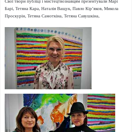
Свої твори публіці і мистецтвознавцям презентували Марі
Барі, Тетяна Кара, Наталія Ващук, Павло Кір’яков, Микола
Проскурін, Тетяна Самоткіна, Тетяна Савушкіна,