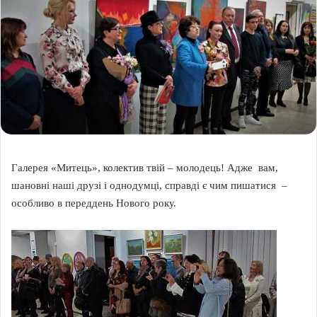
Галерея «Митець», колектив твій – молодець! Адже вам,
шановні наші друзі і однодумці, справді є чим пишатися –
особливо в переддень Нового року.