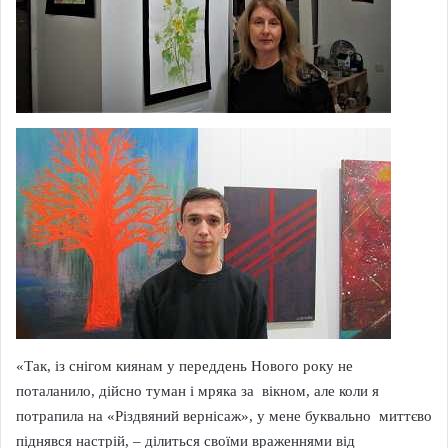
«Так, із снігом киянам у переддень Нового року не
поталанило, дійсно туман і мряка за вікном, але коли я
потрапила на «Різдвяний вернісаж», у мене буквально миттєво
піднявся настрій, – ділиться своїми враженнями від