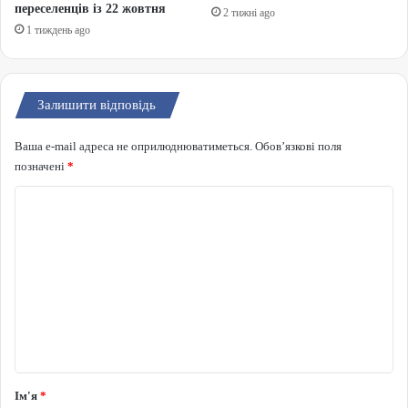
переселенців із 22 жовтня
2 тижні ago
1 тиждень ago
Залишити відповідь
Ваша e-mail адреса не оприлюднюватиметься.
Обов’язкові поля
позначені
*
Коментар
*
Ім'я
*