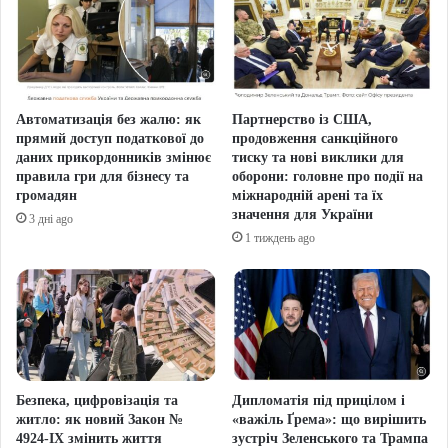
Автоматизація без жалю: як
Партнерство із США,
прямий доступ податкової до
продовження санкційного
даних прикордонників змінює
тиску та нові виклики для
правила гри для бізнесу та
оборони: головне про події на
громадян
міжнародній арені та їх
значення для України
3 дні ago
1 тиждень ago
Безпека, цифровізація та
Дипломатія під прицілом і
житло: як новий Закон №
«важіль Ґрема»: що вирішить
4924-IX змінить життя
зустріч Зеленського та Трампа