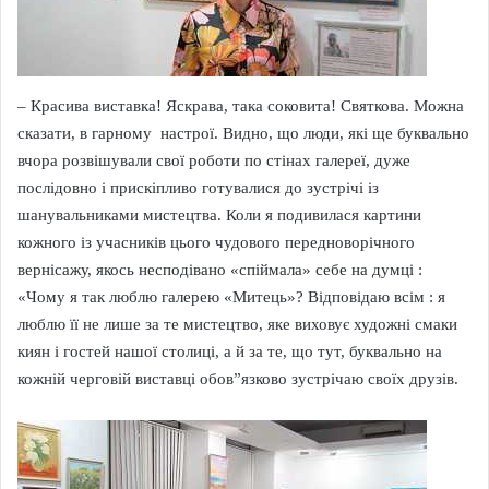
– Красива виставка! Яскрава, така соковита! Святкова. Можна
сказати, в гарному настрої. Видно, що люди, які ще буквально
вчора розвішували свої роботи по стінах галереї, дуже
послідовно і прискіпливо готувалися до зустрічі із
шанувальниками мистецтва. Коли я подивилася картини
кожного із учасників цього чудового передноворічного
вернісажу, якось несподівано «спіймала» себе на думці :
«Чому я так люблю галерею «Митець»? Відповідаю всім : я
люблю її не лише за те мистецтво, яке виховує художні смаки
киян і гостей нашої столиці, а й за те, що тут, буквально на
кожній черговій виставці обов”язково зустрічаю своїх друзів.