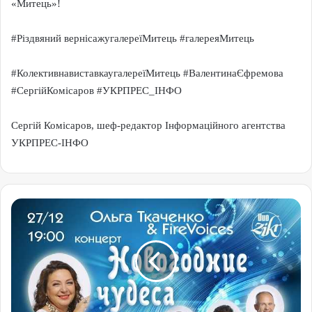
«Митець»!
#Різдвяний вернісажугалереїМитець #галереяМитець
#КолективнавиставкаугалереїМитець #ВалентинаЄфремова
#СергійКомісаров #УКРПРЕС_ІНФО
Сергій Комісаров, шеф-редактор Інформаційного агентства
УКРПРЕС-ІНФО