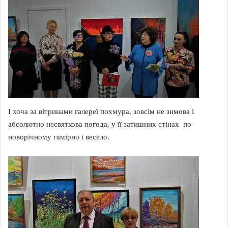
І хоча за вітринами галереї похмура, зовсім не зимова і
абсолютно несвяткова погода, у її затишних стінах по-
новорічному гамірно і весело.