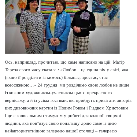
Ось, наприклад, прочитаю, що саме написано на цій. Матір
Тереза свого часу сказала : «Любов – це єдина річ у світі, яка
(якщо її розділити із кимось) більшає, зростає, стає
всеосяжною…» 24 грудня ми розділимо свою любов не лише
із кожним художником-учасником цього прекрасного
вернісажу, а й із усіма гостями, які прийдуть привітати авторів
цих дивовижних картин із Новим Роком і Різдвом Христовим.
І це є колосальним стимулом у роботі для кожної творчої
людини, яка пов”язує свою подальшу долю саме із цією
найавторитетнішою галереєю нашої столиці – галереєю