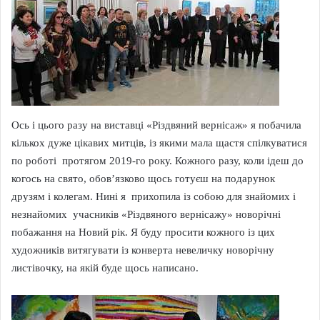
Ось і цього разу на виставці «Різдвяний вернісаж» я побачила
кількох дуже цікавих митців, із якими мала щастя спілкуватися
по роботі протягом 2019-го року. Кожного разу, коли ідеш до
когось на свято, обов’язково щось готуєш на подарунок
друзям і колегам. Нині я прихопила із собою для знайомих і
незнайомих учасників «Різдвяного вернісажу» новорічні
побажання на Новий рік. Я буду просити кожного із цих
художників витягувати із конверта невеличку новорічну
листівочку, на якій буде щось написано.