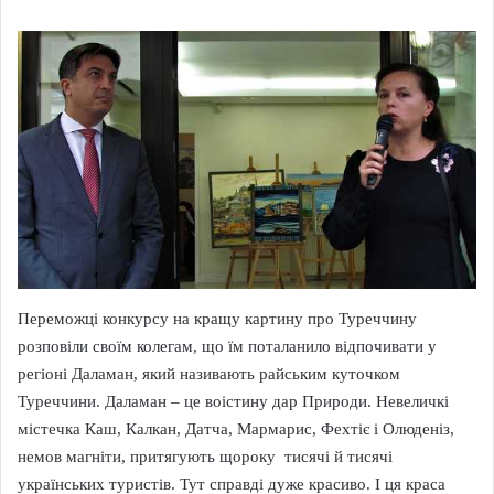
Переможці конкурсу на кращу картину про Туреччину
розповіли своїм колегам, що їм поталанило відпочивати у
регіоні Даламан, який називають райським куточком
Туреччини. Даламан – це воістину дар Природи. Невеличкі
містечка Каш, Калкан, Датча, Мармарис, Фехтіє і Олюденіз,
немов магніти, притягують щороку тисячі й тисячі
українських туристів. Тут справді дуже красиво. І ця краса