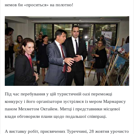
немов би «проситься» на полотно!
Під час перебування у цій туристичній оазі переможці
конкурсу і його організатори зустрілися із мером Мармарису
паном Мехметом Октайем. Митці і представники місцевої
влади обговорили плани щодо подальшої співпраці.
А виставку робіт, присвячених Туреччині, 28 жовтня урочисто