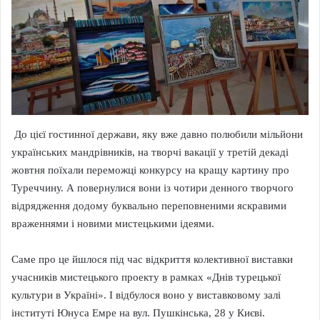
До цієї гостинної держави, яку вже давно полюбили мільйони
українських мандрівників, на творчі вакації у третій декаді
жовтня поїхали переможці конкурсу на кращу картину про
Туреччину. А повернулися вони із чотири денного творчого
відрядження додому буквально переповненими яскравими
враженнями і новими мистецькими ідеями.
Саме про це йшлося під час відкриття колективної виставки
учасників мистецького проекту в рамках «Днів турецької
культури в Україні». І відбулося воно у виставковому залі
інституті Юнуса Емре на вул. Пушкінська, 28 у Києві.