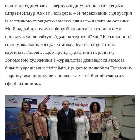
непогано відпочили, – звернувся до учасників мистецької
імпрези Ягмур Ахмет Гюльдере. – Я переконаний : ця зустріч
із гостинною турецькою землею для вас – далеко не остання.
Ми й надалі плануємо співпробітничати із засновниками
проекту «Барви світу». Адже на території моєї Батьківщини є
сотні унікальних місць, які можна було б зобразити на
картинах. Головне, щоб про ці туристичні перлини (з
допомогою художників і журналістів) дізнавалося якомога
більше українських пілігрімів, що давно полюбили Туреччину
– країну, яка щороку встановлює все нові й нові рекорди у
сфері відпочинку.