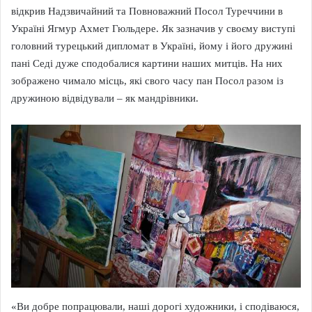
відкрив Надзвичайний та Повноважний Посол Туреччини в
Україні Ягмур Ахмет Гюльдере. Як зазначив у своєму виступі
головний турецький дипломат в Україні, йому і його дружині
пані Седі дуже сподобалися картини наших митців. На них
зображено чимало місць, які свого часу пан Посол разом із
дружиною відвідували – як мандрівники.
«Ви добре попрацювали, наші дорогі художники, і сподіваюся,