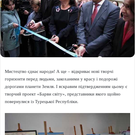
Мистецтво єднає народи! А ще – відкриває нові творчі
горизонти перед людьми, закоханими у красу і подорожі
дорогами планети Земля. І яскравим підтвердженням цьому є
творчий проект «Барви світу», представники якого щойно
повернулися із Турецької Республіки.