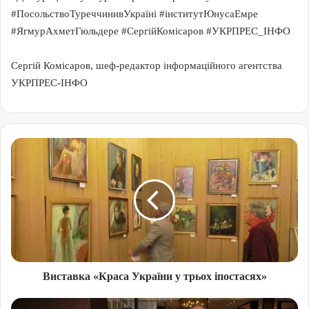
#ПосольствоТуреччинивУкраїні #інститутЮнусаЕмре
#ЯгмурАхметГюльдере #СергійКомісаров #УКРПРЕС_ІНФО
Сергій Комісаров, шеф-редактор інформаційного агентства
УКРПРЕС-ІНФО
Виставка «Краса України у трьох іпостасях»