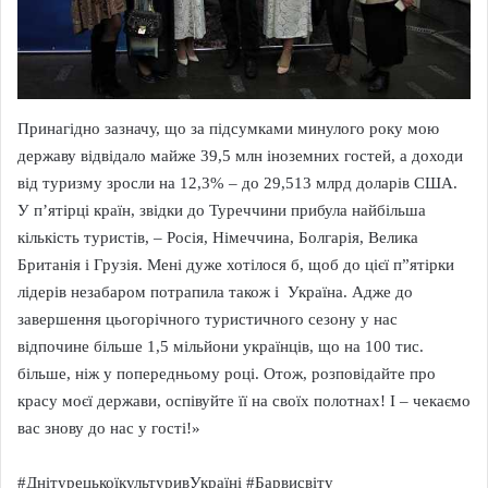
Принагідно зазначу, що за підсумками минулого року мою
державу відвідало майже 39,5 млн іноземних гостей, а доходи
від туризму зросли на 12,3% – до 29,513 млрд доларів США.
У п’ятірці країн, звідки до Туреччини прибула найбільша
кількість туристів, – Росія, Німеччина, Болгарія, Велика
Британія і Грузія. Мені дуже хотілося б, щоб до цієї п”ятірки
лідерів незабаром потрапила також і Україна. Адже до
завершення цьогорічного туристичного сезону у нас
відпочине більше 1,5 мільйони українців, що на 100 тис.
більше, ніж у попередньому році. Отож, розповідайте про
красу моєї держави, оспівуйте її на своїх полотнах! І – чекаємо
вас знову до нас у гості!»
#ДнітурецькоїкультуривУкраїні #Барвисвіту