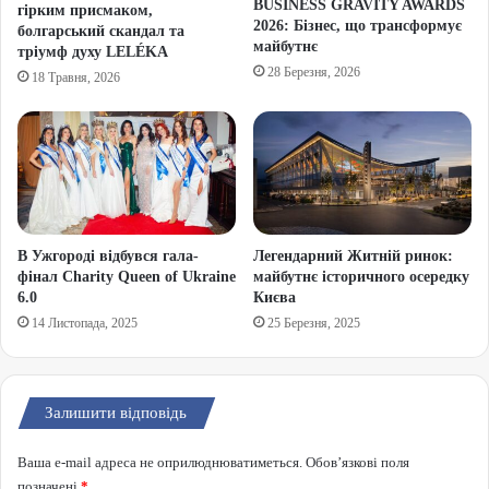
BUSINESS GRAVITY AWARDS
гірким присмаком,
2026: Бізнес, що трансформує
болгарський скандал та
майбутнє
тріумф духу LELÉKA
28 Березня, 2026
18 Травня, 2026
В Ужгороді відбувся гала-
Легендарний Житній ринок:
фінал Charity Queen of Ukraine
майбутнє історичного осередку
6.0
Києва
14 Листопада, 2025
25 Березня, 2025
Залишити відповідь
Ваша e-mail адреса не оприлюднюватиметься.
Обов’язкові поля
позначені
*