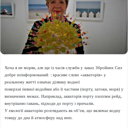
Хоча я не моряк, але ще із часів служби у лавах Збройних Сил
добре поінформований : красиве слово «акваторія» у
реальному житті означає ділянку водної
поверхні певної водойми або її частини (порту, затоки, моря) у
визначених межах. Наприклад, акваторія порту охоплює рейд,
внутрішню гавань, підходи до порту і причалів.
У екології акваторію розглядають як об’єм, що включає водну
товщу до дна й атмосферу над нею.