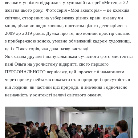
великим успіхом відкрилася у художній галереї «Митець» 22
жовтня цього року. Фотосерія «Моя акваторія» – це колекція
світлин, створених на узбережжях різних країн, океану чи
моря, річки чи водосховища, протягом цілого десятиріччя з
2009 до 2019 років. Думка про те, що водний простір спільно
з прибережною зоною, умовно обмежений кадром художниці,
це і є її акваторія, яка дала назву виставці.
Як сказала друзям і шанувальникам сучасного фото мистецтва
пані Ольга на урочистому відкритті свого першого
ПЕРСОНАЛЬНОГО вернісажу, цей проект є її намаганням
через призму пейзажів показати стан природи і присутність в
ній людини, як частини цієї природи, її значення і одночасно
незначність у контексті величі світового океану.