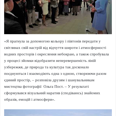
«Я прагнула за допомогою кольору і півтонів передати у
світлинах свій настрій від відчуття широти і атмосферності
водних просторів і окреслення небокраю, а також спробувала
у процесі зйомки відобразити неперевершеність ліній
узбережжя, де природа та культура так досконало
поєднуються і взаємодіють одна з одною, створюючи разом
єдиний простір, – розповіла друзям і шанувальникам
мистецтва фотографії Ольга Пост. – У результаті
сформувався візуальний наратив (сподіваюсь) знайомих
образів, емоцій і атмосфери».