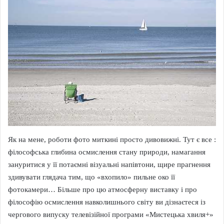
Як на мене, роботи фото миткині просто дивовижні. Тут є все :
філософська глибина осмислення стану природи, намагання
зануритися у її потаємні візуальні напівтони, щире прагнення
здивувати глядача тим, що «вхопило» пильне око її
фотокамери… Більше про цю атмосферну виставку і про
філософію осмислення навколишнього світу ви дізнаєтеся із
чергового випуску телевізійної програми «Мистецька хвиля+»