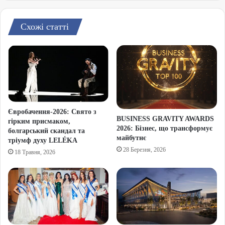
Схожі статті
Євробачення-2026: Свято з
BUSINESS GRAVITY AWARDS
гірким присмаком,
2026: Бізнес, що трансформує
болгарський скандал та
майбутнє
тріумф духу LELÉKA
28 Березня, 2026
18 Травня, 2026