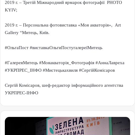
2019 г. – Третій Міжнародний ярмарок фотографії PHOTO
KYIV;
2019 г. – Персональна фотовиставка «Моя акваторія», Art
Gallery “Митець, Київ.
#ОльгаПост #виставкаОльгиПостугалереїМитець
#ГалереяМитець #Мояакваторія_Фотографія #АннаЛавреха
#УКРПРЕС_ІНФО #Мистецькахвиля #СергійКомісаров
Сергій Комісаров, шеф-редактор інформаційного агентства
УКРПРЕС-ІНФО