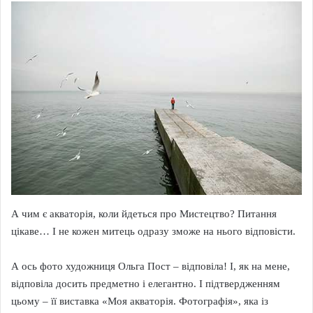
А чим є акваторія, коли йдеться про Мистецтво? Питання
цікаве… І не кожен митець одразу зможе на нього відповісти.
А ось фото художниця Ольга Пост – відповіла! І, як на мене,
відповіла досить предметно і елегантно. І підтвердженням
цьому – її виставка «Моя акваторія. Фотографія», яка із