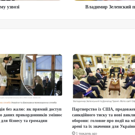
му узвозі
Владимир Зеленский 
ія без жалю: як прямий доступ
Партнерство із США, продовже
до даних прикордонників змінює
санкційного тиску та нові викл
 для бізнесу та громадян
оборони: головне про події на м
арені та їх значення для Україн
1 тиждень ago