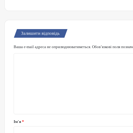
Залишити відповідь
Ваша e-mail адреса не оприлюднюватиметься.
Обов’язкові поля познач
Коментар
*
Ім'я
*