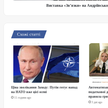
Виставка «Зв’язки» на Андріївсько
Схожі статті
Ціна зволікання Заходу: Путін готує напад
Автоматизац
на НАТО вже цієї осені
податкової 
правила гри
11 години ago
3 дні ago