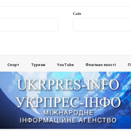
Сайт
Спорт
Туризм
YouTube
Флагман якості
П