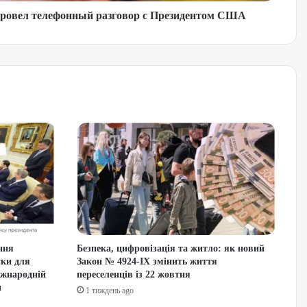
провел телефонный разговор с Президентом США
ння
Безпека, цифровізація та житло: як новий
ики для
Закон № 4924-IX змінить життя
іжнародній
переселенців із 22 жовтня
и
1 тиждень ago