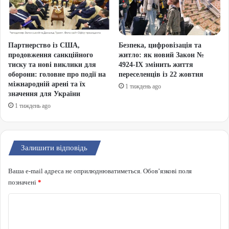
Партнерство із США,
Безпека, цифровізація та
продовження санкційного
житло: як новий Закон №
тиску та нові виклики для
4924-IX змінить життя
оборони: головне про події на
переселенців із 22 жовтня
міжнародній арені та їх
1 тиждень ago
значення для України
1 тиждень ago
Залишити відповідь
Ваша e-mail адреса не оприлюднюватиметься.
Обов’язкові поля
позначені
*
Коментар
*