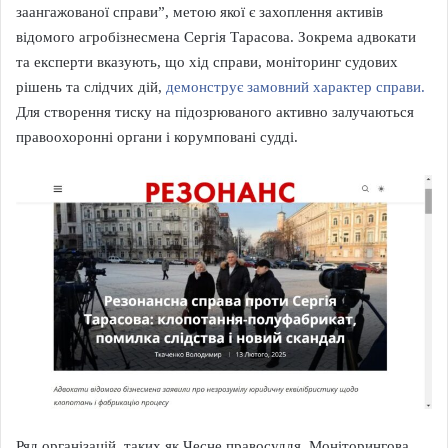
заангажованої справи”, метою якої є захоплення активів
відомого агробізнесмена Сергія Тарасова. Зокрема адвокати
та експерти вказують, що хід справи, моніторинг судових
рішень та слідчих дій,
демонструє замовний характер справи.
Для створення тиску на підозрюваного активно залучаються
правоохоронні органи і корумповані судді.
Ряд організацій, таких як Чесне правосуддя, Моніторингова