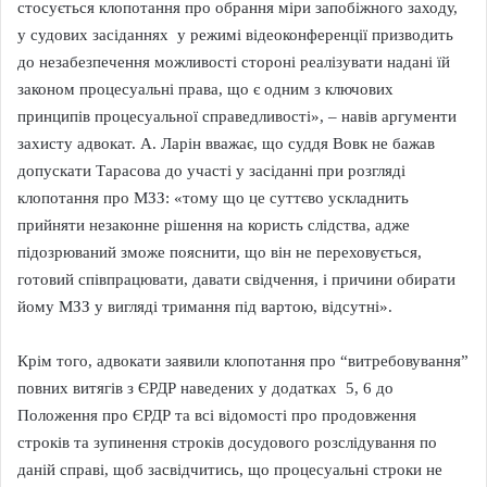
стосується клопотання про обрання міри запобіжного заходу,
у судових засіданнях у режимі відеоконференції призводить
до незабезпечення можливості стороні реалізувати надані їй
законом процесуальні права, що є одним з ключових
принципів процесуальної справедливості», – навів аргументи
захисту адвокат. А. Ларін вважає, що суддя Вовк не бажав
допускати Тарасова до участі у засіданні при розгляді
клопотання про МЗЗ: «тому що це суттєво ускладнить
прийняти незаконне рішення на користь слідства, адже
підозрюваний зможе пояснити, що він не переховується,
готовий співпрацювати, давати свідчення, і причини обирати
йому МЗЗ у вигляді тримання під вартою, відсутні».
Крім того, адвокати заявили клопотання про “витребовування”
повних витягів з ЄРДР наведених у додатках 5, 6 до
Положення про ЄРДР та всі відомості про продовження
строків та зупинення строків досудового розслідування по
даній справі, щоб засвідчитись, що процесуальні строки не