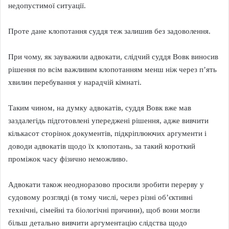
недопустимої ситуації.
Проте дане клопотання суддя теж залишив без задоволення.
При чому, як зауважили адвокати, слідчий суддя Вовк виносив
рішення по всім важливим клопотанням менш ніж через п’ять
хвилин перебування у нарадчій кімнаті.
Таким чином, на думку адвокатів, суддя Вовк вже мав
заздалегідь підготовлені упереджені рішення, адже вивчити
кількасот сторінок документів, підкріплюючих аргументи і
доводи адвокатів щодо їх клопотань, за такий короткий
проміжок часу фізично неможливо.
Адвокати також неодноразово просили зробити перерву у
судовому розгляді (в тому числі, через різні об’єктивні
технічні, сімейні та біологічні причини), щоб вони могли
більш детально вивчити аргументацію слідства щодо