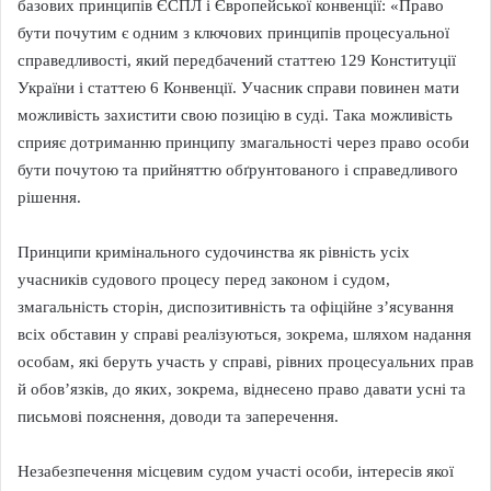
базових принципів ЄСПЛ і Європейської конвенції: «Право
бути почутим є одним з ключових принципів процесуальної
справедливості, який передбачений статтею 129 Конституції
України і статтею 6 Конвенції. Учасник справи повинен мати
можливість захистити свою позицію в суді. Така можливість
сприяє дотриманню принципу змагальності через право особи
бути почутою та прийняттю обґрунтованого і справедливого
рішення.
Принципи кримінального судочинства як рівність усіх
учасників судового процесу перед законом і судом,
змагальність сторін, диспозитивність та офіційне з’ясування
всіх обставин у справі реалізуються, зокрема, шляхом надання
особам, які беруть участь у справі, рівних процесуальних прав
й обов’язків, до яких, зокрема, віднесено право давати усні та
письмові пояснення, доводи та заперечення.
Незабезпечення місцевим судом участі особи, інтересів якої