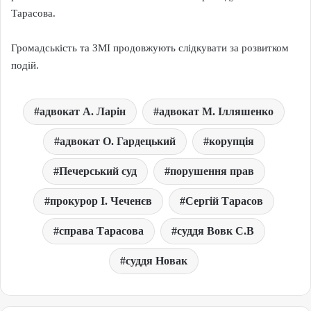
Тарасова.
Громадськість та ЗМІ продовжують слідкувати за розвитком
подій.
адвокат А. Ларін
адвокат М. Ілляшенко
адвокат О. Гардецький
корупція
Печерський суд
порушення прав
прокурор І. Чеченєв
Сергій Тарасов
справа Тарасова
суддя Вовк С.В
суддя Новак