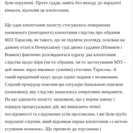
були порушені. Проте суддя, навіть без виходу до нарадчої
кімнати, відхилив це клопотання.
Ще одне клопотання захисту стосувалось повернення
оновленого (повторного) клопотання слідства про обрання
МЗЗ Тарасову, як такого, що не підлягає розгляду, оскільки на
даному етапі в Печерському суді двома суддями (Новаком і
Вовком) фактично розглядаються одразу два клопотання
слідства щодо міри (чи то обрання, чи то застосування МЗЗ –
цей нюанс якраз викликає сумніви) стосовно Тарасова. А
такий юридичний казус щодо однієї людини є незаконним.
Слідчий прокурор пояснив цю ситуацію банальною опискою
(помилкою), яку слідство намагалось оперативно виправити.
На що адвокати захисту зауважили, що є норми закону і
порядок процесуальних дій, які вимагають чіткої
послідовності та слідуванню усім протоколам, і які були грубо
порушені слідчим, який відкликав перше клопотання «з метою
усунення помилок». Що призвело до плутанини і