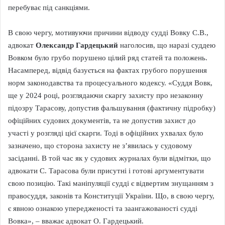
перебуває під санкціями.
В свою чергу, мотивуючи причини відводу судді Вовку С.В.,
адвокат
Олександр Гардецький
наголосив, що наразі суддею
Вовком було грубо порушено цілий ряд статей та положень.
Насамперед, відвід базується на фактах грубого порушення
норм законодавства та процесуального кодексу. «Суддя Вовк,
ще у 2024 році, розглядаючи скаргу захисту про незаконну
підозру Тарасову, допустив фальшування (фактичну підробку)
офіційних судових документів, та не допустив захист до
участі у розгляді цієї скарги. Тоді в офіційних ухвалах було
зазначено, що сторона захисту не з’явилась у судовому
засіданні. В той час як у судових журналах були відмітки, що
адвокати С. Тарасова були присутні і готові аргументувати
свою позицію. Такі маніпуляції судді є відвертим знущанням з
правосуддя, законів та Конституції України. Що, в свою чергу,
є явною ознакою упередженості та заангажованості судді
Вовка», – вважає адвокат О. Гардецький.