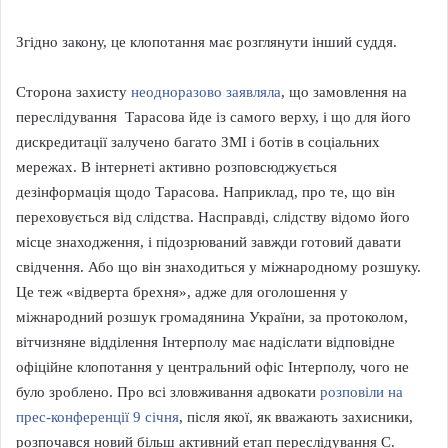
Згідно закону, це клопотання має розглянути інший суддя.
Сторона захисту
неодноразово заявляла
, що замовлення на
переслідування Тарасова йде із самого верху, і що для його
дискредитації залучено багато ЗМІ і ботів в соціальних
мережах. В інтернеті активно розповсюджується
дезінформація щодо Тарасова. Наприклад, про те, що він
переховується від слідства. Насправді, слідству відомо його
місце знаходження, і підозрюваний завжди готовий давати
свідчення. Або що він знаходиться у міжнародному розшуку.
Це теж «відверта брехня», адже для оголошення у
міжнародний розшук громадянина України, за протоколом,
вітчизняне відділення Інтерполу має надіслати відповідне
офіційне клопотання у центральний офіс Інтерполу, чого не
було зроблено. Про всі зловживання адвокати
розповіли на
прес-конференції 9 січня
, після якої, як вважають захисники,
розпочався новий більш активний етап переслідування С.