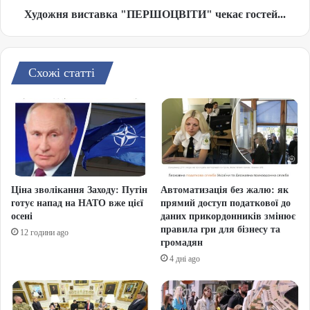
Художня виставка "ПЕРШОЦВІТИ" чекає гостей...
Схожі статті
Ціна зволікання Заходу: Путін
Автоматизація без жалю: як
готує напад на НАТО вже цієї
прямий доступ податкової до
осені
даних прикордонників змінює
правила гри для бізнесу та
12 години ago
громадян
4 дні ago