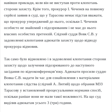
навівши приклади, коли він не виступав проти клопотань
сторони захисту. Крім того, прокурор І. Чеченєв на повному
серйозі заявив в суді, що у Тарасова немає підстав вважати,
що прокурор упереджений до нього, оскільки І. Чеченєв
особисто не знайомий з підозрюваним і не має до нього
власних особистих претензій. Слідчий суддя Вовк С.В. у
задоволенні клопотання адвокатів захисту щодо відводу
прокурора відмовив.
Так само було відмовлено і в задоволенні клопотання сторони
захисту щодо залучення підозрюваного до наступного
засідання по відеоконференцзв’язку. Адвокати просили суддю
Вовка С.В. надати їм час для ознайомлення з матеріалами
клопотання слідства (слідчий А. Лютий) щодо обрання МЗЗ
Тарасову у встановлений процесуальними нормами спосіб,
оскільки раніше вони не мали такої можливості. На що суд
виділив адвокатам усього 3 (три) години.