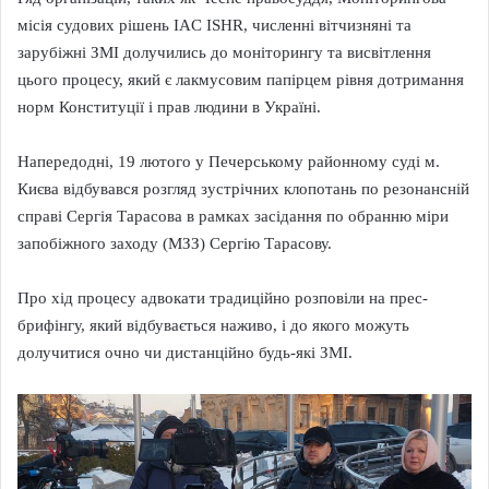
місія судових рішень IAC ISHR, численні вітчизняні та
зарубіжні ЗМІ долучились до моніторингу та висвітлення
цього процесу, який є лакмусовим папірцем рівня дотримання
норм Конституції і прав людини в Україні.
Напередодні, 19 лютого у Печерському районному суді м.
Києва відбувався розгляд зустрічних клопотань по резонансній
справі Сергія Тарасова в рамках засідання по обранню міри
запобіжного заходу (МЗЗ) Сергію Тарасову.
Про хід процесу адвокати традиційно розповіли на прес-
брифінгу, який відбувається наживо, і до якого можуть
долучитися очно чи дистанційно будь-які ЗМІ.