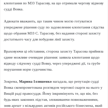
клопотання по МЗЗ Тарасову, на що отримали чергову відмову
судді Вовка.
Адвокати вважають, що таким чином могло готуватися
упереджене рішення суду по задоволенню клопотання слідства
щодо обрання МЗЗ С. Тарасову, без надання стороні захисту
достатнього часу для побудови лінії захисту.
Враховуючи ці обставини, сторона захисту Тарасова прийняла
єдине можливе очевидне рішення: заявила клопотання щодо
відводу слідчому судді Вовку, через упереджені дії, та грубе
порушення норм судочинства.
Зокрема,
Марина Ілляшенко
нагадала, що репутація судді
Вовка скомпрометована розглядом чергової скарги на нього у
Вищій раді правосуддя. Йому інкримінують те, що він, без
будь-яких законних підстав, зловживаючи повноваженнями,
зняв арешт з мільярдних активів російського бізнесмена, який