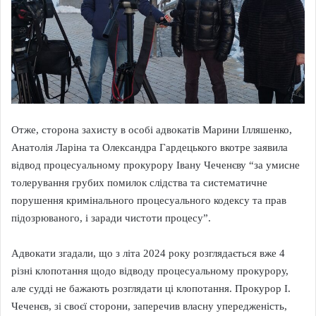
Отже, сторона захисту в особі адвокатів Марини Ілляшенко,
Анатолія Ларіна та Олександра Гардецького вкотре заявила
відвод процесуальному прокурору Івану Чеченєву “за умисне
толерування грубих помилок слідства та систематичне
порушення кримінального процесуального кодексу та прав
підозрюваного, і заради чистоти процесу”.
Адвокати згадали, що з літа 2024 року розглядається вже 4
різні клопотання щодо відводу процесуальному прокурору,
але судді не бажають розглядати ці клопотання. Прокурор І.
Чеченєв, зі своєї сторони, заперечив власну упередженість,