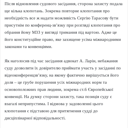
Після відновлення судового засідання, сторона захисту подала
ще кілька клопотань. Зокрема повторне клопотання про
необхідність все ж надати можливість Сергію Тарасову бути
присутнім по конференц-зв’язку при розгляді клопотання про
обрання йому МЗЗ у вигляді тримання під вартою. Адже це
його конституційне право, яке захищене усіма міжнародними
законами та конвенціями.
Як наголосив під час засідання адвокат А. Ларін, небажання
суду дозволити їх довірителю приймати участь у засіданні по
відеоконференцзв’язку, на якому фактично вирішується його
доля – це грубе порушення усіх міжнародних норм та
основоположних прав людини, зокрема ст.6 Європейської
конвенції. На думку сторони захисту, така позиція суду є
взагалі неприпустима. І відмова у задоволенні цього
клопотання є підставою для притягнення судді до
дисціплінарної відповідальності.