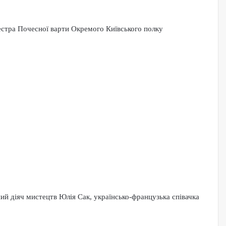
кестра Почесної варти Окремого Київського полку
ий діяч мистецтв Юлія Сак, українсько-французька співачка