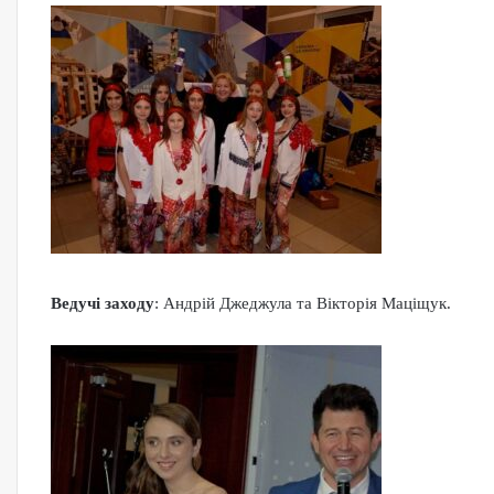
Ведучі заходу
: Андрій Джеджула та Вікторія Маціщук.