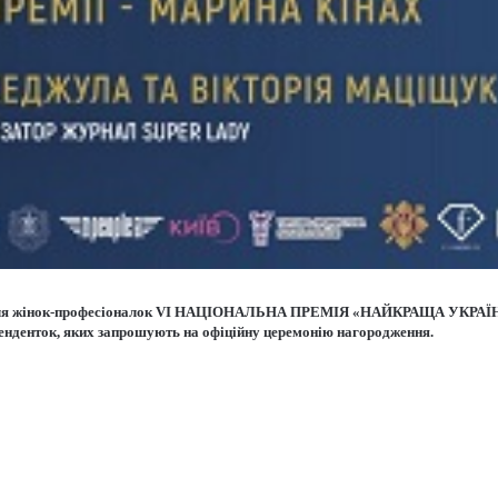
хід для жінок-професіоналок VI НАЦІОНАЛЬНА ПРЕМІЯ «НАЙКРАЩА УКРАЇНК
етенденток, яких запрошують на офіційну церемонію нагородження.