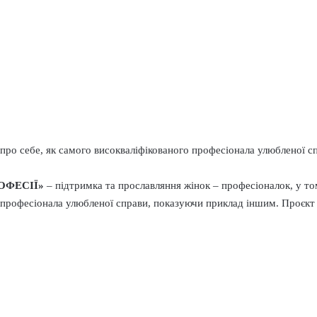
 про себе, як самого високваліфікованого професіонала улюбленої 
ОФЕСІЇ»
– підтримка та прославляння жінок – професіоналок, у том
 професіонала улюбленої справи, показуючи приклад іншим. Проєкт м