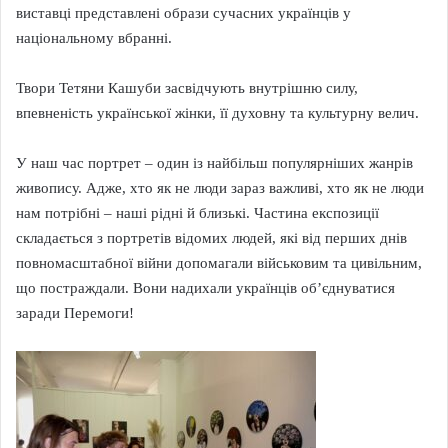
виставці представлені образи сучасних українців у
національному вбранні.
Твори Тетяни Кашуби засвідчують внутрішню силу,
впевненість української жінки, її духовну та культурну велич.
У наш час портрет – один із найбільш популярніших жанрів
живопису. Адже, хто як не люди зараз важливі, хто як не люди
нам потрібні – наші рідні й близькі. Частина експозиції
складається з портретів відомих людей, які від перших днів
повномасштабної війни допомагали військовим та цивільним,
що постраждали. Вони надихали українців об’єднуватися
заради Перемоги!