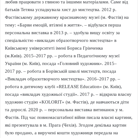
любив працювати з глиною та іншими матеріалами. Саме від
батьків Тетяна успадкувала хист до мистецтва. 2012 р.
Фастівському державному краєзнавчому музеї (м. Фастів) на
тему: «Барви емоцій, втілені в життя». – відбулася перша
персональна виставка в 2013 р. – здобула вищу освіту за
спеціальністю «викладач образотворчого мистецтва» в
Київському університеті імені Бориса Грінченка
(м.Київ). 2015–2017 рр. – робота в Педагогічному музеї
України (м. Київ), посада «Головний художник». 2015–
2017 рр. – робота в Борівській школі мистецтв, посада
«Викладач образотворчого мистецтва». 2016–2017 рр. –
робота в дитячому клубі «RELEASE Education» (м. Київ),
посада «викладач художньої студії». 2017 р. – відкрила власну
художню студію «KOLORIT» (м. Фастів), де навчаються діти
та дорослі. 2020 р. – персональна виставка витинанок у м.
Фастів. Під час повномасштабної війни писала власні картини,
які презентувала в м. Прага (Чехія). Згодом декілька картин
було продано, а виручені кошти художниця передала на