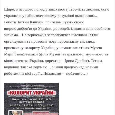
Щиро, з першого погляду закохався у Творчість людини, яка є
українкою у найшляхетнішому розумінні цього слова…
Роботи Тетяни Кашуби приголомшують своєю
щирою любов’ю до України, до людей, із якими вона особисто
знайома…На вернісажі я запропонував щасливій Тетяні
організувати та провести нову персональну виставку,
присвячену колориту України, у намолених стінах Музею
Марії Заньковецької (філія Музей театрального, музичного та
кіномистецтва України, директор – Ірина Дробот). Тетяна
відповіла так : «Подумаю… Я нині працюю над новими
роботами із цієї серії…Поживемо – побачимо…»