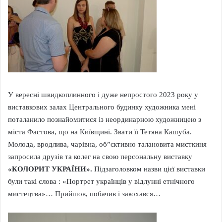
У вересні швидкоплинного і дуже непростого 2023 року у
виставкових залах Центрального будинку художника мені
поталанило познайомитися із неординарною художницею з
міста Фастова, що на Київщині. Звати її Тетяна Кашуба.
Молода, вродлива, чарівна, об”єктивно талановита мисткиня
запросила друзів та колег на свою персональну виставку
«КОЛОРИТ УКРАЇНИ».
Підзаголовком назви цієї виставки
були такі слова : «Портрет українців у відлунні етнічного
мистецтва»… Прийшов, побачив і закохався…