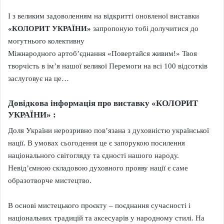
І з великим задоволенням на відкритті оновленої виставки
«КОЛОРИТ УКРАЇНИ»
запропоную тобі долучитися до
могутнього колективну
Міжнародного артоб’єднання «Повертайся живим!» Твоя
творчість в ім’я нашої великої Перемоги на всі 100 відсотків
заслуговує на це…
Довідкова інформація про виставку «КОЛОРИТ
УКРАЇНИ» :
Доля України нерозривно пов’язана з духовністю української
нації. В умовах сьогодення це є запорукою посилення
національного світогляду та єдності нашого народу.
Невід’ємною складовою духовного прояву нації є саме
образотворче мистецтво.
В основі мистецького проєкту – поєднання сучасності і
національних традицій та аксесуарів у народному стилі. На