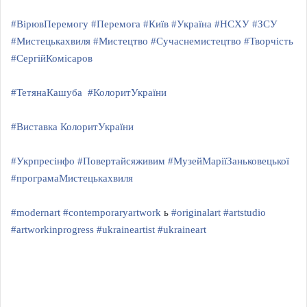
#ВірювПеремогу
#Перемога
#Київ
#Україна
#НСХУ
#ЗСУ
#Мистецькахвиля
#Мистецтво
#Сучаснемистецтво
#Творчість
#СергійКомісаров
#ТетянаКашуба
#КолоритУкраїни
#Виставка КолоритУкраїни
#Укрпресінфо
#Повертайсяживим
#МузейМаріїЗаньковецької
#програмаМистецькахвиля
#modernart
#contemporaryartwork
ь
#originalart
#artstudio
#artworkinprogress
#ukraineartist
#ukraineart