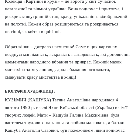
Колекція «Картини в крузі» – це ворота у світ сучасної,
незалежної та вільної українки. Вона водночас і приховує, і
розкриває внутрішній стан, красу, унікальність відображений
на полотні. Кожен образ розширюється та розкривається,
цвітінні, як квітка в цвітінні.
Образ жінки – джерело натхнення! Саме в цих картинах
поєднується ніжність, яскравість і загадковість, які доповненні
елементами народного вбрання та прикрас. Кожний мазок
мастихіна затягує погляд, додає бажання розглядати,
смакувати красу мистецтва в жінці!
БІОГРАФІЯ ХУДОЖНИЦІ :
КУЗЬМИЧ (КАШУБА) Тетяна Анатоліївна народилася 4
лютого 1990 р. в селі Яхни Київської області (Україна) в сім’ї
творчих людей. Мати – Кашуба Галина Максимівна, була
вчителем трудового навчання та любила малювати, а батько –
Кашуба Анатолій Савович, був пожежником, який водночас