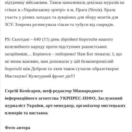
підтримку військовим. Також намалювала декілька муралів на
стінах в «Українському центрі» в м. Прага (Чехія). Брала
участь у різних заходах та аукціонах для збору коштів для
ЗСУ. Зокрема розписувала гільзи та тубуси від снарядів.
PS: Сьогодні – 640 (!!!) день збройної боротьби нашого
волелюбного народу проти підступних рашистських
загарбників… Борімося – поборемо! Нам Бог помагає. І, що
не менш важливо, нам допомагає у цій безкомпромісній
боротьбі між Добром та злом також сучасне образотворче
Мистецтво! Культурний фронт діє!!!
Сергій Комісаров, шеф-редактор Міжнародного
інформаційного агентства УКРПРЕС-ІНФО, Заслужений
журналіст України, арт-менеджер, організатор мистецьких
пленерів та виставок
Фото автора