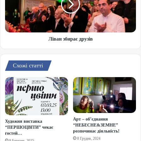
Ліван збирає друзів
Схожі статті
Арт – об’єднання
Художня виставка
“НЕБЕСНЕ&ЗЕМНЕ”
“ПЕРШОЦВІТИ” чекає
розпочинає діяльність!
гостей…
8 Грудня, 2024
9 Березня, 2025