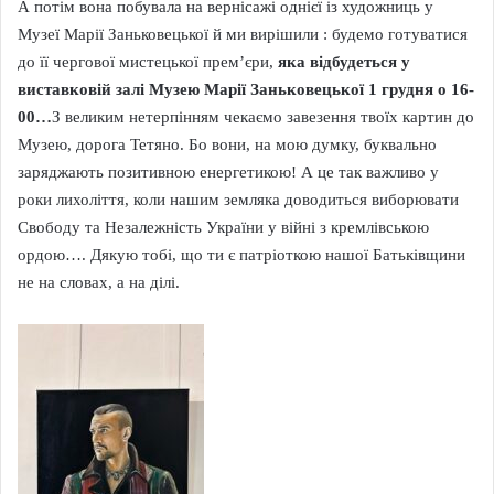
А потім вона побувала на вернісажі однієї із художниць у
Музеї Марії Заньковецької й ми вирішили : будемо готуватися
до її чергової мистецької прем’єри,
яка відбудеться у
виставковій залі Музею Марії Заньковецької 1 грудня о 16-
00…
З великим нетерпінням чекаємо завезення твоїх картин до
Музею, дорога Тетяно. Бо вони, на мою думку, буквально
заряджають позитивною енергетикою! А це так важливо у
роки лихоліття, коли нашим земляка доводиться виборювати
Свободу та Незалежність України у війні з кремлівською
ордою…. Дякую тобі, що ти є патріоткою нашої Батьківщини
не на словах, а на ділі.