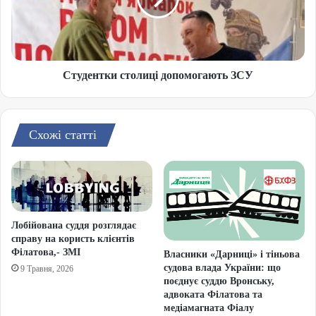
Студентки столиці допомогають ЗСУ
Схожі статті
Лобійована суддя розглядає
справу на користь клієнтів
Філатова,- ЗМІ
Власники «Дарниці» і тіньова
судова влада України: що
9 Травня, 2026
поєднує суддю Вронську,
адвоката Філатова та
медіамагната Фіалу