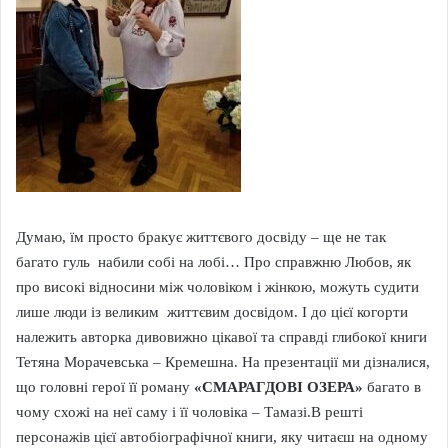
Думаю, їм просто бракує життєвого досвіду – ще не так
багато гуль набили собі на лобі… Про справжню Любов, як
про високі відносини між чоловіком і жінкою, можуть судити
лише люди із великим життєвим досвідом. І до цієї когорти
належить авторка дивовижно цікавої та справді глибокої книги
Тетяна Морачевська – Кремешна. На презентації ми дізналися,
що головні герої її роману
«СМАРАГДОВІ ОЗЕРА»
багато в
чому схожі на неї саму і її чоловіка – Тамазі.В решті
персонажів цієї автобіографічної книги, яку читаєш на одному