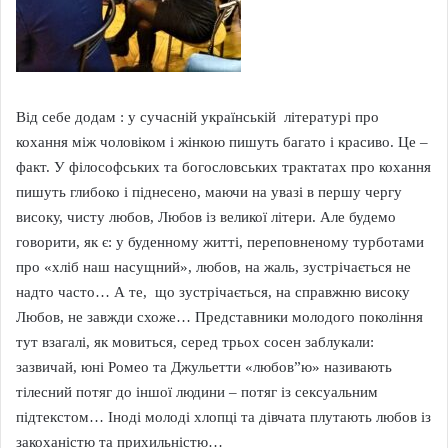
Від себе додам : у сучасній українській літературі про
кохання між чоловіком і жінкою пишуть багато і красиво. Це –
факт. У філософських та богословських трактатах про кохання
пишуть глибоко і піднесено, маючи на увазі в першу чергу
високу, чисту любов, Любов із великої літери. Але будемо
говорити, як є: у буденному житті, переповненому турботами
про «хліб наш насущний», любов, на жаль, зустрічається не
надто часто… А те, що зустрічається, на справжню високу
Любов, не завжди схоже… Представники молодого покоління
тут взагалі, як мовиться, серед трьох сосен заблукали:
зазвичай, юні Ромео та Джульетти «любов”ю» називають
тілесний потяг до іншої людини – потяг із сексуальним
підтекстом… Іноді молоді хлопці та дівчата плутають любов із
закоханістю та прихильністю…