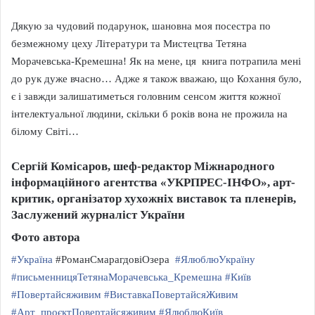
Дякую за чудовий подарунок, шановна моя посестра по
безмежному цеху Літератури та Мистецтва Тетяна
Морачевська-Кремешна! Як на мене, ця книга потрапила мені
до рук дуже вчасно… Адже я також вважаю, що Кохання було,
є і завжди залишатиметься головним сенсом життя кожної
інтелектуальної людини, скільки б років вона не прожила на
білому Світі…
Сергій Комісаров, шеф-редактор Міжнародного
інформаційного агентства «УКРПРЕС-ІНФО», арт-
критик, організатор хухожніх виставок та пленерів,
Заслужений журналіст України
Фото автора
#Україна
#РоманСмарагдовіОзера
#ЯлюблюУкраїну
#письменницяТетянаМорачевська_Кремешна
#Київ
#Повертайсяживим
#ВиставкаПовертайсяЖивим
#Арт_проєктПовертайсяживим
#ЯлюблюКиїв