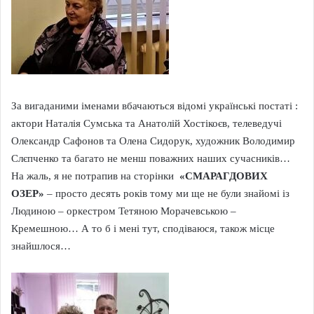
За вигаданими іменами вбачаються відомі українські постаті :
актори Наталія Сумська та Анатолій Хостікоєв, телеведучі
Олександр Сафонов та Олена Сидорук, художник Володимир
Слєпченко та багато не менш поважних наших сучасників…
На жаль, я не потрапив на сторінки
«СМАРАГДОВИХ
ОЗЕР»
– просто десять років тому ми ще не були знайомі із
Людиною – оркестром Тетяною Морачевською –
Кремешною… А то б і мені тут, сподіваюся, також місце
знайшлося…