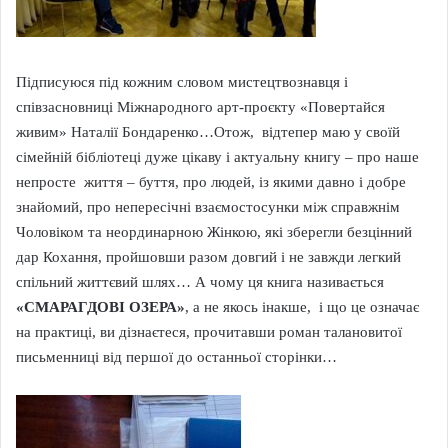
Підписуюся під кожним словом мистецтвознавця і
співзасновниці Міжнародного арт-проєкту «Повертайся
живим» Наталії Бондаренко…Отож, відтепер маю у своїй
сімейній бібліотеці дуже цікаву і актуальну книгу – про наше
непросте життя – буття, про людей, із якими давно і добре
знайомий, про непересічні взаємостосунки між справжнім
Чоловіком та неординарною Жінкою, які зберегли безцінний
дар Кохання, пройшовши разом довгий і не завжди легкий
спільний життєвий шлях… А чому ця книга називається
«СМАРАГДОВІ ОЗЕРА»
, а не якось інакше, і що це означає
на практиці, ви дізнаєтеся, прочитавши роман талановитої
письменниці від першої до останньої сторінки…