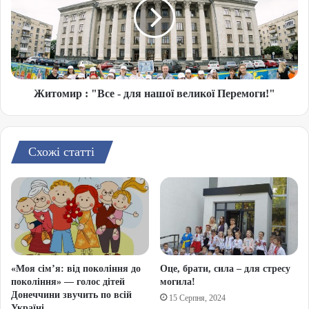
Житомир : "Все - для нашої великої Перемоги!"
Схожі статті
«Моя сім’я: від покоління до
Оце, брати, сила – для стресу
покоління» — голос дітей
могила!
Донеччини звучить по всій
15 Серпня, 2024
Україні