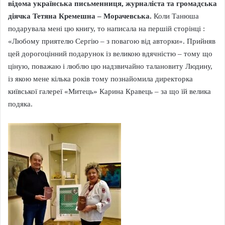
відома українська письменниця, журналіста та громадська
діячка Тетяна Кремешна – Морачевська.
Коли Танюша
подарувала мені цю книгу, то написала на першій сторінці :
«Любому приятелю Сергію – з повагою від авторки». Прийняв
цей дорогоцінний подарунок із великою вдячністю – тому що
ціную, поважаю і люблю цю надзвичайно талановиту Людину,
із якою мене кілька років тому познайомила директорка
київської галереї «Митець» Карина Кравець – за що їй велика
подяка.