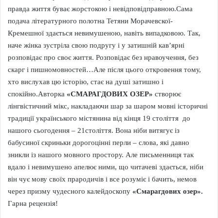
правда життя буває жорстокою і невідповідправною.Сама
подача літературного полотна Тетяни Морачевскої-
Кремешної здається невимушеною, навіть випадковою. Так,
наче жінка зустріла свою подругу і у затишній кав’ярні
розповідає про своє життя. Розповідає без нравоучення, без
скарг і пишномовностей…Але після цього откровення тому,
хто вислухав цю історію, стає на душі затишно і
спокійно.Авторка
«СМАРАГДОВИХ ОЗЕР»
створює
лінгвістичний мікс, накладаючи шар за шаром мовні історичні
традиції українського містянина від кінця 19 століття до
нашого сьогодення – 21століття. Вона ніби витягує із
бабусиної скриньки дорогоцінні перли – слова, які давно
зникли із нашого мовного простору. Але письменниця так
вдало і невимушено апелює ними, що читачеві здається, ніби
він чує мову своїх прародичів і все розуміє і бачить, немов
через призму чудесного калейдоскопу
«Смарагдових озер».
Гарна рецензія!