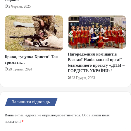
2 Червня, 2025
Нагородження номінантів
Браво, гуцулка Христя! Так
Восьмої Національної премії
тримати…
благодійного проєкту «ДІТИ –
29 Травня, 2024
ГОРДІСТЬ УКРАЇНИ»!
23 Грудня, 2023
Залишити відповідь
Ваша e-mail адреса не оприлюднюватиметься.
Обов’язкові поля
позначені
*