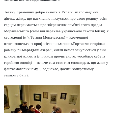
Тетяну Кремешну добре знають в Україні як громадську
діячку, жінку, що натхненно піклується про свою родину, всім
серцем переймається про збереження пам’яті свого предка
Морачевського (саме він переклав українською тексти Біблії).У
сьогоденні ім’я Тетяни Морачевської – Кремешної
ототожнюється із професією письменник.Гортаючи сторінки
роману
“Смарагдові озера”
, читач немов занурюється у сни
конкретної жінки, а із плином прочитаного, уособлює себе із
героїнею оповіді – неначе сам стає тим сновидцем, що живе у
фантасмагоричному, і, водночас, досить конкретному
земному бутті.