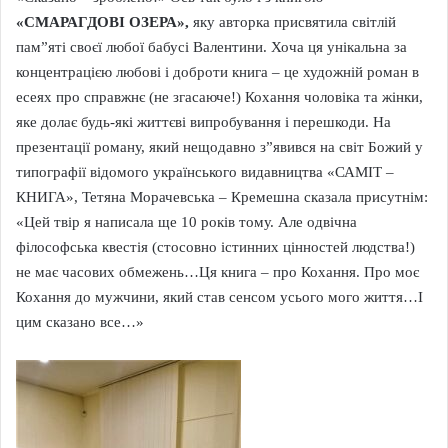
«СМАРАГДОВІ ОЗЕРА»,
яку авторка присвятила світлій
пам”яті своєї любої бабусі Валентини. Хоча ця унікальна за
концентрацією любові і доброти книга – це художній роман в
есеях про справжнє (не згасаюче!) Кохання чоловіка та жінки,
яке долає будь-які життєві випробування і перешкоди. На
презентації роману, який нещодавно з”явився на світ Божий у
типографії відомого українського видавництва «САМІТ –
КНИГА», Тетяна Морачевська – Кремешна сказала присутнім:
«Цей твір я написала ще 10 років тому. Але одвічна
філософська квестія (стосовно істинних цінностей людства!)
не має часових обмежень…Ця книга – про Кохання. Про моє
Кохання до мужчини, який став сенсом усього мого життя…І
цим сказано все…»