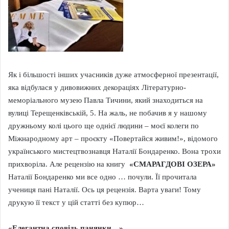
Як і більшості інших учасників дуже атмосферної презентації,
яка відбулася у дивовижних декораціях Літературно-
меморіального музею Павла Тичини, який знаходиться на
вулиці Терещенківській, 5. На жаль, не побачив я у нашому
дружньому колі цього ще однієї людини – моєї колеги по
Міжнародному арт – проєкту «Повертайся живим!», відомого
українського мистецтвознавця Наталії Бондаренко. Вона трохи
прихворіла. Але рецензію на книгу
«СМАРАГДОВІ ОЗЕРА»
Наталії Бондаренко ми все одно … почули. Її прочитала
учениця пані Наталії. Ось ця рецензія. Варта уваги! Тому
друкую її текст у цій статті без купюр…
«Елегантна сповідь панянки…»