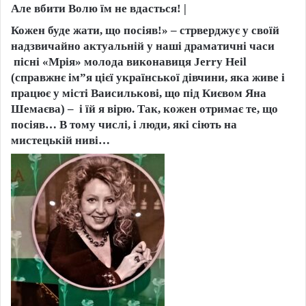
Але вбити Волю їм не вдасться! |
Кожен буде жати, що посіяв!» – стрверджує у своїй
надзвичайно актуальній у наші драматичні часи
пісні «Мрія» молода виконавиця Jerry Heil
(справжнє ім”я цієї української дівчини, яка живе і
працює у місті Ваисилькові, що під Києвом Яна
Шемаєва) – і їй я вірю. Так, кожен отримає те, що
посіяв… В тому числі, і люди, які сіють на
мистецькій ниві…