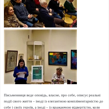
Письменниця веде оповідь, власне, про себе, описує реальні
події свого життя – іноді із елегантною компліментарністю до
себе і своїх героїв, а іноді – із вражаючою відвертістю, коли