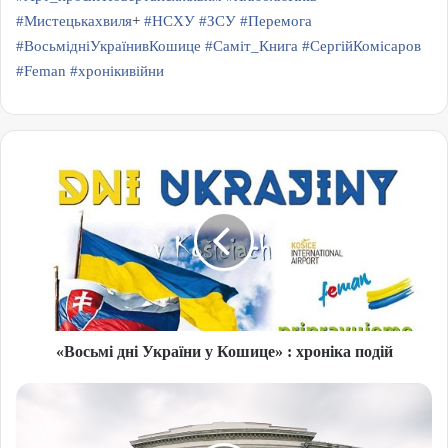
#Мистецькахвиля
+
#НСХУ
#ЗСУ
#Перемога
#ВосьмідніУкраїнивКошице
#Саміт_Книга
#СергійКомісаров
#Feman
#хронікивійни
«Восьмі дні України у Кошице» : хроніка подій