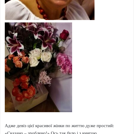
Адже девіз цієї красивої жінки по життю дуже простий:
«Сказано – зроблено!» Ось так було і з книгою