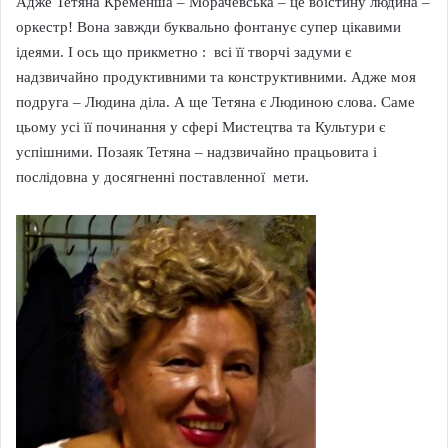
Адже Тетяна Кременша – Морачевська – це воістину людина –
оркестр! Вона завжди буквально фонтанує супер цікавими
ідеями. І ось що прикметно : всі її творчі задуми є
надзвичайно продуктивними та конструктивними. Адже моя
подруга – Людина діла. А ще Тетяна є Людиною слова. Саме
цьому усі її починання у сфері Мистецтва та Культури є
успішними. Позаяк Тетяна – надзвичайно працьовита і
послідовна у досягненні поставленної мети.