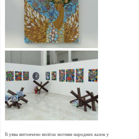
Її уява витончено вплітає мотиви народних казок у