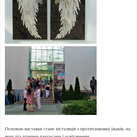
Основою виставки стане інсталяція з протитанкових їжаків, на
яких під різними ракурсами і освітленням