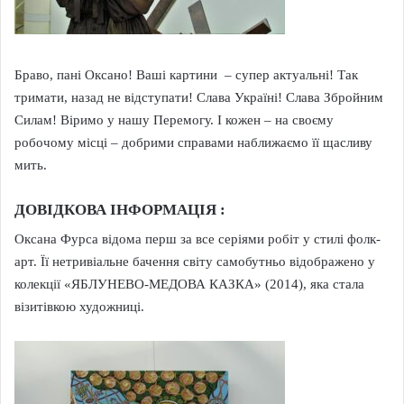
Браво, пані Оксано! Ваші картини – супер актуальні! Так
тримати, назад не відступати! Слава Україні! Слава Збройним
Силам! Віримо у нашу Перемогу. І кожен – на своєму
робочому місці – добрими справами наближаємо її щасливу
мить.
ДОВІДКОВА ІНФОРМАЦІЯ :
Оксана Фурса відома перш за все серіями робіт у стилі фолк-
арт. Її нетривіальне бачення світу самобутньо відображено у
колекції «ЯБЛУНЕВО-МЕДОВА КАЗКА» (2014), яка стала
візитівкою художниці.