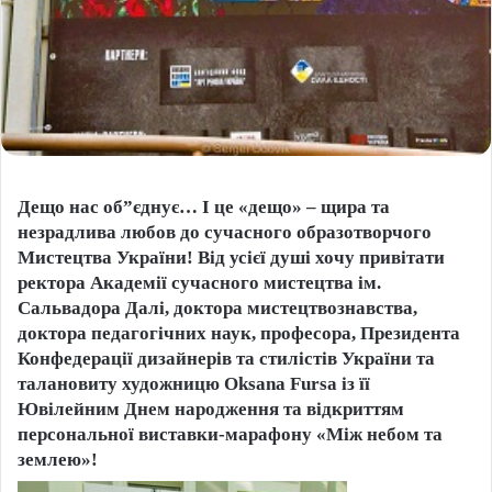
Дещо нас об”єднує… І це «дещо» – щира та
незрадлива любов до сучасного образотворчого
Мистецтва України! Від усієї душі хочу привітати
ректора Академії сучасного мистецтва ім.
Сальвадора Далі, доктора мистецтвознавства,
доктора педагогічних наук, професора, Президента
Конфедерації дизайнерів та стилістів України та
талановиту художницю Оksana Fursа із її
Ювілейним Днем народження та відкриттям
персональної виставки-марафону «Між небом та
землею»!