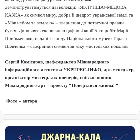
демонструватимуться дві колекції: «ЯБЛУНЕВО-МЕДОВА
КАЗКА» як символ миру, добра й щедрот української землі та
«Між небом та землею» – звернення до потаємної правди
буття. Доповнять експозицію цифрові копії 5-ти робіт Марїї
Приймаченко, надані з фонду Національного музею Тараса
Шевченка – своєрідний символ зв’язку мистецьких поколінь.
Сергій Комісаров, шеф-редактор Міжнародного
інформаційного агентства УКРПРЕС-ІНФО, арт-менеджер,
організатор мистецьких пленерів, співзасновник
Міжнародного арт – проекту “Повертайся живим!
“
Фото – автора