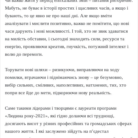
Чи важко жити у період епохальних змін – питання риторичне.
Мабуть, не буває в історії простих і щасливих часів, а якщо і
бувають, то це явно не про наші дні. Але якщо вміти
аналізувати і мислити позитивно, важко не помітити, що нові
часи дарують і нові можливості. І той, хто не звик здаватися
на милість обставин, і сьогодні знаходить сили, ресурси та
енергію, проявляючи креатив, гнучкість, потужний інтелект і
волю до перемоги.
Торувати нові шляхи – ризикуючи, виправляючи на ходу
помилки, втрачаючи і піднімаючись знову – це безумовно,
вибір сильних, сміливих, наполегливих, натхнених, тих, хто
попри все йде до мети, підкорюючи нову реальність.
Саме такими лідерами і творцями є лауреати програми
«Людина року-2021», які гідно долаючи всі труднощі,
досягають висот у різних професійних та громадських сферах
нашого життя. І які заслужено зійдуть на п’єдестал