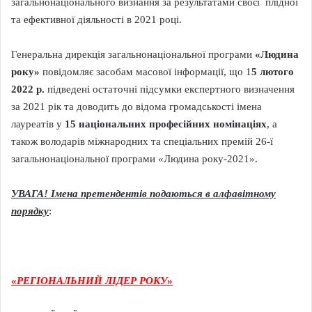
загальнонаціонального визнання за результатами своєї плідної
та ефективної діяльності в 2021 році.
Генеральна дирекція загальнонаціональної програми
«Людина
року»
повідомляє засобам масової інформації, що 1
5 лютого
2022 р.
підведені остаточні підсумки експертного визначення
за 2021 рік та доводить до відома громадськості імена
лауреатів у
15 національних професійних номінаціях
, а
також володарів міжнародних та спеціальних премій 26-ї
загальнонаціональної програми «Людина року-2021».
УВАГА! Імена претендентів подаються в алфавітному
порядку
:
«
РЕГІОНАЛЬНИЙ ЛІДЕР РОКУ
»