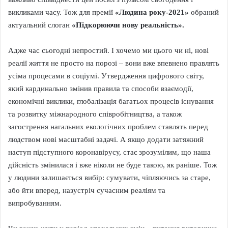
викликами часу. Тож для премії
«Людина року-2021»
обраний
актуальний слоган
«Підкорюючи нову реальність».
Адже час сьогодні непростий. І хочемо ми цього чи ні, нові
реалії життя не просто на порозі – вони вже впевнено правлять
усіма процесами в соціумі. Утвердження цифрового світу,
який кардинально змінив правила та способи взаємодії,
економічні виклики, глобалізація багатьох процесів існування
та розвитку міжнародного співробітництва, а також
загострення нагальних екологічних проблем ставлять перед
людством нові масштабні задачі. А якщо додати затяжний
наступ підступного коронавірусу, стає зрозумілим, що наша
дійсність змінилася і вже ніколи не буде такою, як раніше. Тож
у людини залишається вибір: сумувати, чіпляючись за старе,
або йти вперед, назустріч сучасним реаліям та
випробуванням.