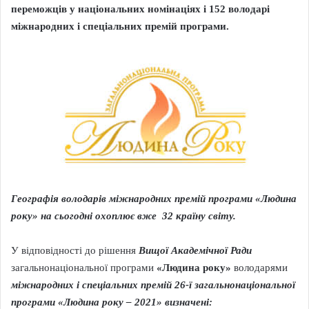
переможці
в
у національних номінаціях і 1
52
володарі
міжнародних і спеціальних премій програми.
Географія володарів міжнародних премій програми «Людина
року» на сьогодні охоплює вже 3
2
країну світу.
У відповідності до рішення
Вищої Академічної Ради
загальнонаціональної програми
«Людина року»
володарями
міжнародних і спеціальних премій 26-ї
загальнонаціональної
програми «Людина року – 2021» визначені: