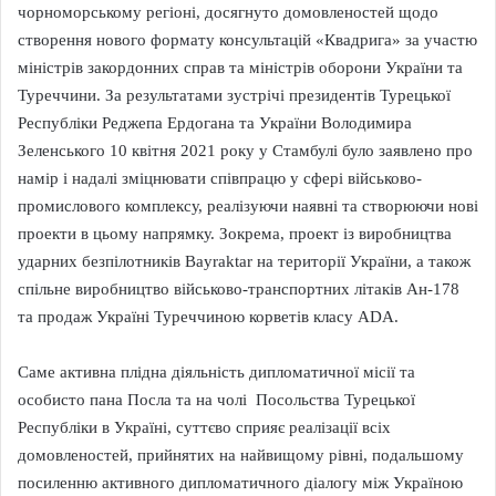
чорноморському регіоні, досягнуто домовленостей щодо
створення нового формату консультацій «Квадрига» за участю
міністрів закордонних справ та міністрів оборони України та
Туреччини. За результатами зустрічі президентів Турецької
Республіки Реджепа Ердогана та України Володимира
Зеленського 10 квітня 2021 року у Стамбулі було заявлено про
намір і надалі зміцнювати співпрацю у сфері військово-
промислового комплексу, реалізуючи наявні та створюючи нові
проекти в цьому напрямку. Зокрема, проект із виробництва
ударних безпілотників Bayraktar на території України, а також
спільне виробництво військово-транспортних літаків Ан-178
та продаж Україні Туреччиною корветів класу ADA.
Саме активна плідна діяльність дипломатичної місії та
особисто пана Посла та на чолі Посольства Турецької
Республіки в Україні, суттєво сприяє реалізації всіх
домовленостей, прийнятих на найвищому рівні, подальшому
посиленню активного дипломатичного діалогу між Україною