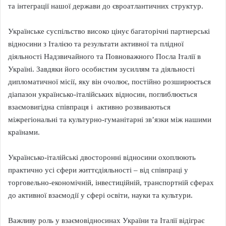
та інтеграції нашої держави до євроатлантичних структур.
Українське суспільство високо цінує багаторічні партнерські
відносини з Італією та результати активної та плідної
діяльності Надзвичайного та Повноважного Посла Італії в
Україні. Завдяки його особистим зусиллям та діяльності
дипломатичної місії, яку він очолює, постійно розширюється
діапазон українсько-італійських відносин, поглиблюється
взаємовигідна співпраця і активно розвиваються
міжрегіональні та культурно-гуманітарні зв’язки між нашими
країнами.
Українсько-італійські двосторонні відносини охоплюють
практично усі сфери життєдіяльності – від співпраці у
торговельно-економічній, інвестиційній, транспортній сферах
до активної взаємодії у сфері освіти, науки та культури.
Важливу роль у взаємовідносинах України та Італії відіграє