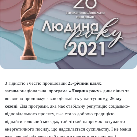
З гідністю і честю пройшовши
25-річний шлях
,
загальнонаціональна програма
«Людина року»
динамічно та
впевнено продовжує свою діяльність у наступному,
26-му
сезоні
. Для програми, яка має стабільну репутацію соціально-
відповідального проекту, вже стало доброю традицією
віднайти головний меседж, той чіткий напрямок потужного
енергетичного посилу, що надсилається суспільству. І не менш
важливо співвіднести цей посил з пульсом сьогодення і