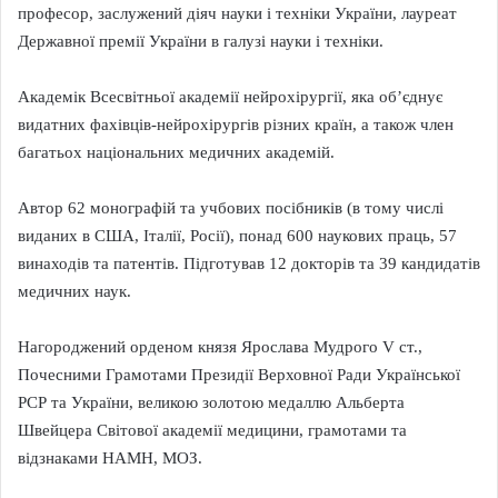
професор, заслужений діяч науки і техніки України, лауреат
Державної премії України в галузі науки і техніки.
Академік Всесвітньої академії нейрохірургії, яка об’єднує
видатних фахівців-нейрохірургів різних країн, а також член
багатьох національних медичних академій.
Автор 62 монографій та учбових посібників (в тому числі
виданих в США, Італії, Росії), понад 600 наукових праць, 57
винаходів та патентів. Підготував 12 докторів та 39 кандидатів
медичних наук.
Нагороджений орденом князя Ярослава Мудрого V ст.,
Почесними Грамотами Президії Верховної Ради Української
РСР та України, великою золотою медаллю Альберта
Швейцера Світової академії медицини, грамотами та
відзнаками НАМН, МОЗ.