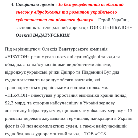
Спеціальна премія
«За безпрецедентний особистий
внесок у відродження та розвиток українського
судноплавства та річкового флоту»
– Герой України,
засновник та генеральний директор ТОВ СП «НІБУЛОН»
Олексій ВАДАТУРСЬКИЙ
Під керівництвом Олексія Вадатурського компанія
«НІБУЛОН» реанімувала потужні суднобудівні заводи та
обладнала їх найсучаснішими виробничими лініями,
відроджує українські річки Дніпро та Південний Буг для
судноплавства та нарощує обсяги вантажів, які
транспортуються українськими водними шляхами.
«НІБУЛОН» інвестував у зростання економіки країни понад
$2,3 млрд. та створив найсучаснішу в Україні зернову
логістичну інфраструктуру, що включає унікальну мережу з 13
річкових перевантажувальних терміналів, найкращий в Україні
флот із 80 повнокомплектних суден, а також найсучасніший
суднобудівно-судноремонтний завод – ТОВ «ССЗ