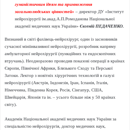
гуманістичним ідеям та примноження
загальнолюдських цінностей»
–
директор ДУ «Інститут
нейрохірургії ім.акад.А.П.Ромоданова Національної
академії медичних наук України»
Євгеній ПЕДАЧЕНКО.
Визнаний в світі фахівець-нейрохірург, один із засновників
сучасної мініінвазивної нейрохірургії, розробник напряму
амбулаторної нейрохірургії (пункційних та ендоскопічних
втручань). Неодноразово проводив показові операції в країнах
Європи, Північної Африки, Близького Сходу та Перської
Затоки. Лектор з новітніх хірургічних технологій в галузі
нейрохірургії (Австрія, Індонезія, Іран, Іспанія, Італія,
Німеччина, Південна Корея, Росія, Сінгапур, США,
Швейцарія, Японія та ін. – усього більше ніж у 50 країнах
світу).
Академік Національної академії медичних наук України за
спеціальністю нейрохірургія, доктор медичних наук,