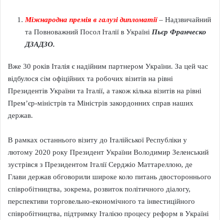
Міжнародна премія в галузі дипломатії
–
Надзвичайний
та Повноважний Посол Італії в Україні
Пьєр
Франческо
ДЗАДЗО
.
Вже 30 років Італія є надійним партнером України. За цей час
відбулося сім офіційних та робочих візитів на рівні
Президентів України та Італії, а також кілька візитів на рівні
Прем’єр-міністрів та Міністрів закордонних справ наших
держав.
В рамках останнього візиту до Італійської Республіки у
лютому 2020 року Президент України Володимир Зеленський
зустрівся з Президентом Італії Серджіо Маттареллою, де
Глави держав обговорили широке коло питань двостороннього
співробітництва, зокрема, розвиток політичного діалогу,
перспективи торговельно-економічного та інвестиційного
співробітництва, підтримку Італією процесу реформ в Україні