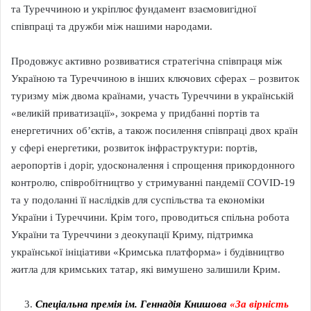
та Туреччиною и укріплює фундамент взаємовигідної
співпраці та дружби між нашими народами.
Продовжує активно розвиватися стратегічна співпраця між
Україною та Туреччиною в інших ключових сферах – розвиток
туризму між двома країнами, участь Туреччини в українській
«великій приватизації», зокрема у придбанні портів та
енергетичних об’єктів, а також посилення співпраці двох країн
у сфері енергетики, розвиток інфраструктури: портів,
аеропортів і доріг, удосконалення і спрощення прикордонного
контролю, співробітництво у стримуванні пандемії COVID-19
та у подоланні її наслідків для суспільства та економіки
України і Туреччини. Крім того, проводиться спільна робота
України та Туреччини з деокупації Криму, підтримка
української ініціативи «Кримська платформа» і будівництво
житла для кримських татар, які вимушено залишили Крим.
Спеціальна премія
ім. Геннадія Книшова
«За вірність