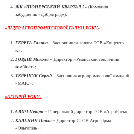
ЖК «
ПІОНЕРСЬКИЙ КВАРТАЛ 2
»
(Компанія
забудовник «Доброград»).
«
ЛІДЕР АГРОПРОМИСЛОВОЇ ГАЛУЗІ РОКУ
»
ГЕРЕГА Галина
–
Засновник та голова ТОВ «Епіцентр
К»;
ГОРДІЙ Микола
–
Директор «Уманський тепличний
комбінат»;
ТЕРЕЩУК Сергій
–
Засновник агропромислової компанії
«МАІС».
«АГРАРІЙ РОКУ»
ЄВИЧ Петро
–
Генеральний директор ТОВ «АгроРось»;
КАЛЕНИЧ Павло
–
Директор СТОВ Агрофірма
«Ольгопіль»;