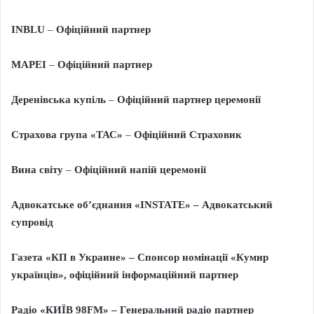
INBLU
–
Офіційний партнер
MAPEI
–
Офіційний партнер
Деренівська купіль
–
Офіційний партнер
церемонії
Страхова група «ТАС»
–
Офіційний Страховик
Вина світу
–
Офіційний напій церемонії
Адвокатське об’єднання «
INSTATE
» – Адвокатський
супровід
Газета «КП в Украине» – Спонсор номінації «Кумир
українців», офіційний інформаційний партнер
Радіо «КИЇВ 98
FM
» – Генеральний радіо партнер