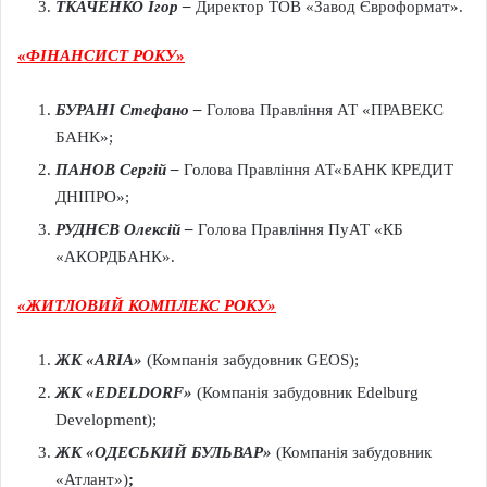
ТКАЧЕНКО Ігор –
Директор ТОВ «Завод Євроформат».
«
ФІНАНСИСТ РОКУ
»
БУРАНІ Стефано
–
Голова Правління АТ «ПРАВЕКС
БАНК»;
ПАНОВ Сергій –
Голова Правління АТ«БАНК КРЕДИТ
ДНІПРО»;
РУДНЄВ Олексій –
Голова Правління ПуАТ «КБ
«АКОРДБАНК».
«ЖИТЛОВИЙ КОМПЛЕКС РОКУ»
ЖК «
ARIA
»
(Компанія забудовник GEOS);
ЖК «
EDELDORF
»
(Компанія забудовник Edelburg
Development);
ЖК «
ОДЕСЬКИЙ БУЛЬВАР
»
(Компанія забудовник
«Атлант»)
;