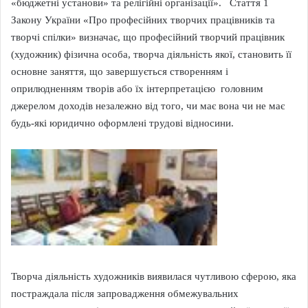
«бюджетні установи» та релігійні організації». Стаття 1
Закону України «Про професійних творчих працівників та
творчі спілки» визначає, що професійний творчий працівник
(художник) фізична особа, творча діяльність якої, становить її
основне заняття, що завершується створенням і
оприлюдненням творів або їх інтерпретацією головним
джерелом доходів незалежно від того, чи має вона чи не має
будь-які юридично оформлені трудові відносини.
Творча діяльність художників виявилася чутливою сферою, яка
постраждала після запровадження обмежувальних