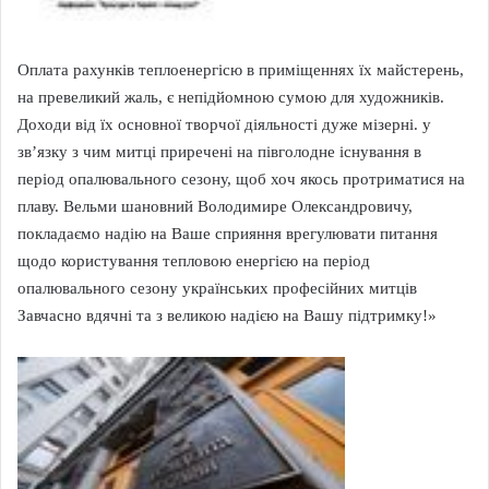
Оплата рахунків теплоенергісю в приміщеннях їх майстерень,
на превеликий жаль, є непідйомною сумою для художників.
Доходи від їх основної творчої діяльності дуже мізерні. у
зв’язку з чим митці приречені на півголодне існування в
період опалювального сезону, щоб хоч якось протриматися на
плаву. Вельми шановний Володимире Олександровичу,
покладаємо надію на Ваше сприяння врегулювати питання
щодо користування тепловою енергією на період
опалювального сезону українських професійних митців
Завчасно вдячні та з великою надією на Вашу підтримку!»