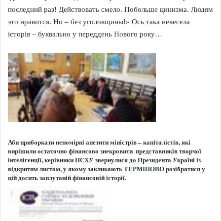
последний раз! Действовать смело. Побольше цинизма. Людям
это нравится. Но – без уголовщины!» Ось така невесела
історія – буквально у переддень Нового року…
Аби приборкати непомірні апетити міністрів – капіталістів, які
вирішили остаточно фінансово знекровити представників творчої
інтелігенції,
керівники НСХУ звернулися до Президента Україні із
відкритим листом, у якому закликають ТЕРМІНОВО розібратися у
цій досить заплутаній фінансовій історії.