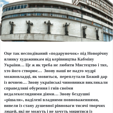
Оце так несподіваний «подаруночок» під Новорічну
ялинку художникам від керівництва Кабміну
України… Це ж як треба не любити Мистецтво і тих,
хто його створює… Знову наші не надто мудрі
можновладці, як мовиться, переплутали Божий дар
із яєчнею… Знову українські чиновники викликали
справедливі обурення і гнів своїми
недалекоглядними діями… Знову бездушні
«рішали», наділені владними повноваженнями,
вивели із стану душевної рівноваги тисячі творчих
людей, які не можуть і не хочуть миритися із