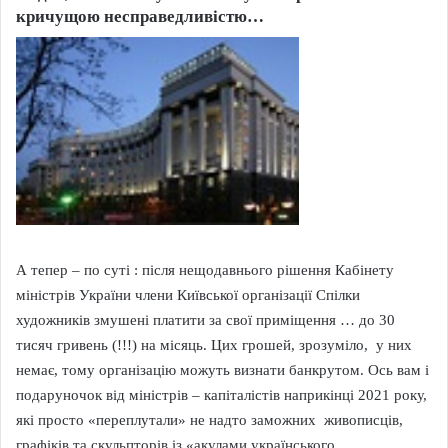
кричущою несправедливістю…
А тепер – по суті : після нещодавнього рішення Кабінету
міністрів України члени Київської організації Спілки
художників змушені платити за свої приміщення … до 30
тисяч гривень (!!!) на місяць. Цих грошей, зрозуміло, у них
немає, тому організацію можуть визнати банкрутом. Ось вам і
подаруночок від міністрів – капіталістів наприкінці 2021 року,
які просто «переплутали» не надто заможних живописців,
графіків та скульпторів із «акулами українського