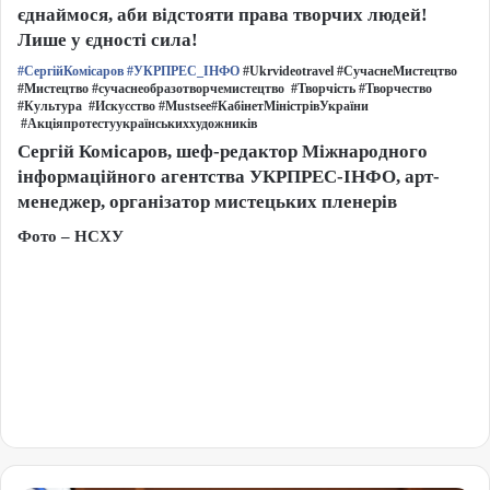
єднаймося, аби відстояти права творчих людей!
Лише у єдності сила!
#СергійКомісаров
#УКРПРЕС_ІНФО
#Ukrvideotravel #СучаснеМистецтво
#Мистецтво #сучаснеобразотворчемистецтво #Творчість #Творчество
#Культура #Искусство #Mustsee#КабінетМіністрівУкраїни
#Акціяпротестуукраїнськиххудожників
Сергій Комісаров, шеф-редактор Міжнародного
інформаційного агентства УКРПРЕС-ІНФО, арт-
менеджер, організатор мистецьких пленерів
Фото – НСХУ