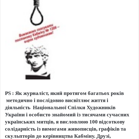
PS :
Як журналіст, який протягом багатьох років
методично і послідовно висвітлює життя і
діяльність Національної Спілки Художників
України і особисто знайомий із тисячами сучасних
українських митців, я висловлюю 100 відсоткову
солідарність із вимогами живописців, графіків та
скульпторів до керівництва Кабміну. Друзі,