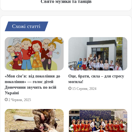
Свято музики та танців
Схожі статті
«Моя сім’я: від покоління до
Оце, брати, сила – для стресу
покоління» — голос дітей
могила!
Донеччини звучить по всій
15 Серпня, 2024
Україні
2 Червня, 2025