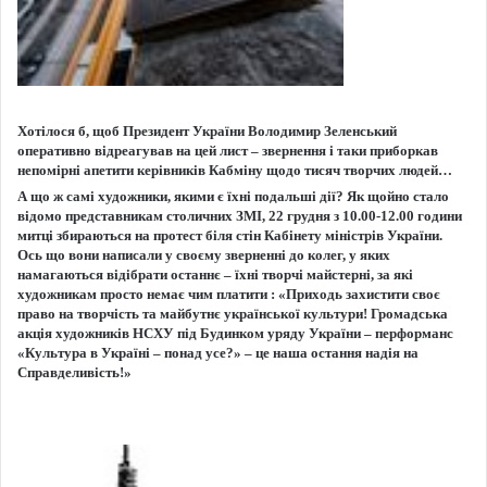
Хотілося б, щоб Президент України Володимир Зеленський
оперативно відреагував на цей лист – звернення і таки приборкав
непомірні апетити керівників Кабміну щодо тисяч творчих людей…
А що ж самі художники, якими є їхні подальші дії? Як щойно стало
відомо представникам столичних ЗМІ,
22 грудня з 10.00-12.00 години
митці збираються на протест біля стін Кабінету міністрів України.
Ось що вони написали у своєму зверненні до колег, у яких
намагаються відібрати останнє – їхні творчі майстерні, за які
художникам просто немає чим платити : «Приходь захистити своє
право на творчість та майбутнє української культури! Громадська
акція художників НСХУ під Будинком уряду України – перформанс
«Культура в Україні – понад усе?» – це наша остання надія на
Справделивість!»