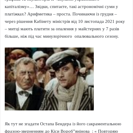
капіталізму»… Звідки, спитаєте, такі астрономічні суми у
платіжках? Арифметика – проста. Починаючи із грудня –
через рішення Кабінету міністрів від 10 листопада 2021 року
– митці мають платити за опалення у майстернях у 7 разів
більше, ніж під час минулорічного опалювального сезону.
Як тут не згадати Остапа Бендера із його сакраментальною
фразою-зверненням до Кіси Вороб”янінова : « Повторяю