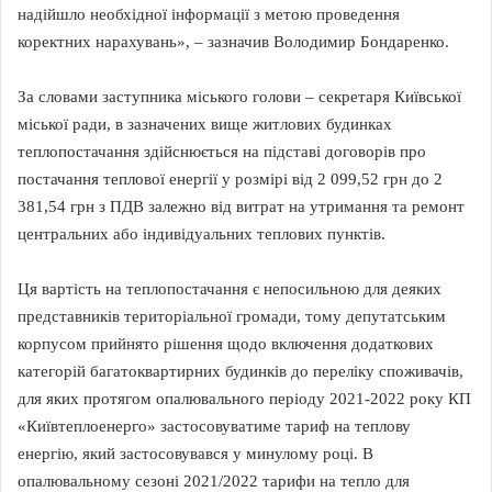
надійшло необхідної інформації з метою проведення
коректних нарахувань», – зазначив Володимир Бондаренко.
За словами заступника міського голови – секретаря Київської
міської ради, в зазначених вище житлових будинках
теплопостачання здійснюється на підставі договорів про
постачання теплової енергії у розмірі від 2 099,52 грн до 2
381,54 грн з ПДВ залежно від витрат на утримання та ремонт
центральних або індивідуальних теплових пунктів.
Ця вартість на теплопостачання є непосильною для деяких
представників територіальної громади, тому депутатським
корпусом прийнято рішення щодо включення додаткових
категорій багатоквартирних будинків до переліку споживачів,
для яких протягом опалювального періоду 2021-2022 року КП
«Київтеплоенерго» застосовуватиме тариф на теплову
енергію, який застосовувався у минулому році. В
опалювальному сезоні 2021/2022 тарифи на тепло для