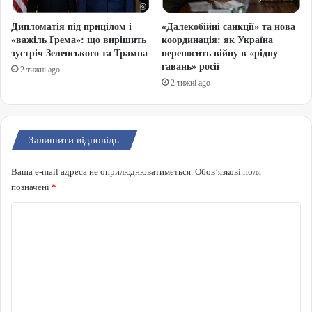
Дипломатія під прицілом і
«Далекобійні санкції» та нова
«важіль Ґрема»: що вирішить
координація: як Україна
зустріч Зеленського та Трампа
переносить війну в «рідну
гавань» росії
2 тижні ago
2 тижні ago
Залишити відповідь
Ваша e-mail адреса не оприлюднюватиметься.
Обов’язкові поля
позначені
*
Коментар
*