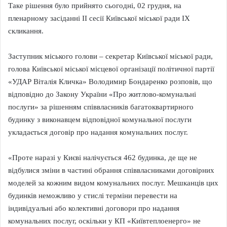
Таке рішення було прийнято сьогодні, 02 грудня, на
пленарному засіданні II сесії Київської міської ради IX
скликання.
Заступник міського голови – секретар Київської міської ради,
голова Київської міської місцевої організації політичної партії
«УДАР Віталія Кличка» Володимир Бондаренко розповів, що
відповідно до Закону України «Про житлово-комунальні
послуги» за рішенням співвласників багатоквартирного
будинку з виконавцем відповідної комунальної послуги
укладається договір про надання комунальних послуг.
«Проте наразі у Києві налічується 462 будинка, де ще не
відбулися зміни в частині обрання співвласниками договірних
моделей за кожним видом комунальних послуг. Мешканців цих
будинків неможливо у стислі терміни перевести на
індивідуальні або колективні договори про надання
комунальних послуг, оскільки у КП «Київтеплоенерго» не