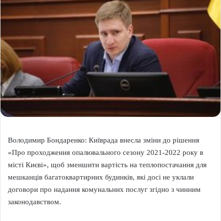
Володимир Бондаренко: Київрада внесла зміни до рішення
«Про проходження опалювального сезону 2021-2022 року в
місті Києві», щоб зменшити вартість на теплопостачання для
мешканців багатоквартирних будинків, які досі не уклали
договори про надання комунальних послуг згідно з чинним
законодавством.