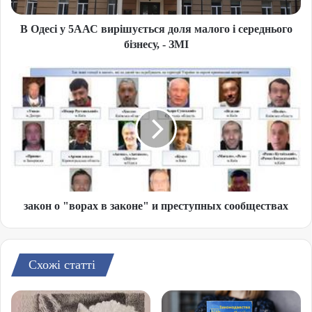
В Одесі у 5ААС вирішується доля малого і середнього
бізнесу, - ЗМІ
закон о "ворах в законе" и преступных сообществах
Схожі статті