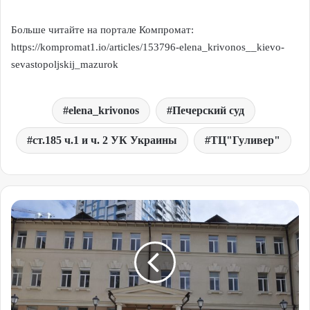
Больше читайте на портале Компромат:
https://kompromat1.io/articles/153796-elena_krivonos__kievo-
sevastopoljskij_mazurok
elena_krivonos
Печерский суд
ст.185 ч.1 и ч. 2 УК Украины
ТЦ"Гуливер"