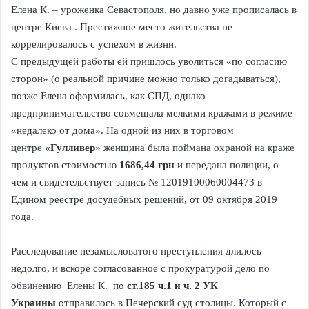
Елена К. – уроженка Севастополя, но давно уже прописалась в
центре Киева . Престижное место жительства не
коррелировалось с успехом в жизни.
С предыдущей работы ей пришлось уволиться «по согласию
сторон» (о реальной причине можно только догадываться),
позже Елена оформилась, как СПД, однако
предпринимательство совмещала мелкими кражами в режиме
«недалеко от дома». На одной из них в торговом
центре
«Гулливер
» женщина была поймана охраной на краже
продуктов стоимостью
1686,44 грн
и передана полиции, о
чем и свидетельствует запись № 12019100060004473 в
Едином реестре досудебных решений, от 09 октября 2019
года.
Расследование незамысловатого преступления длилось
недолго, и вскоре согласованное с прокуратурой дело по
обвинению Елены К. по
ст.185 ч.1 и ч. 2 УК
Украины
отправилось в Печерский суд столицы. Который с