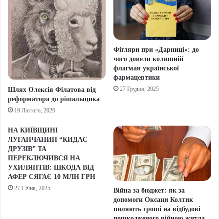
Фігляри при «Дарниці»: до
чого довели колишній
флагман української
фармацевтики
27 Грудня, 2025
Шлях Олексія Філатова від
реформатора до рішальщика
19 Лютого, 2026
НА КИЇВЩИНІ
ЛУГАНЧАНИН “КИДАЄ
ДРУЗІВ” ТА
ПЕРЕКЛЮЧИВСЯ НА
УХИЛЯНТІВ: ШКОДА ВІД
АФЕР СЯГАЄ 10 МЛН ГРН
27 Січня, 2025
Війна за бюджет: як за
допомоги Оксани Колтик
пиляють гроші на відбудові
пошкодженого війною житла