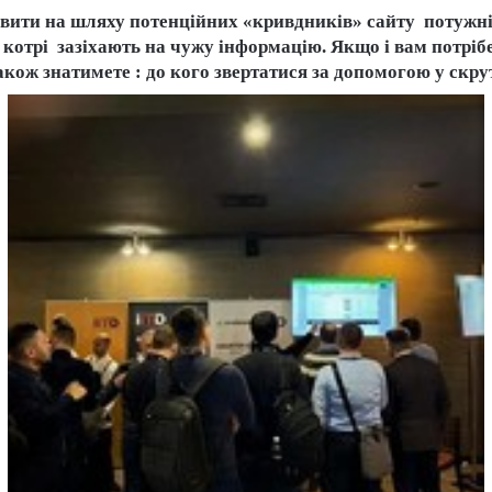
тавити на шляху потенційних «кривдників» сайту потужні
котрі зазіхають на чужу інформацію. Якщо і вам потрібе
акож знатимете : до кого звертатися за допомогою у скру