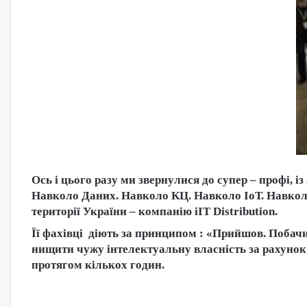
Ось і цього разу ми звернулися до супер – профі
Навколо Даних. Навколо КЦ. Навколо ІоТ. Навкол
території України – компанію iIT Distribution.
Її фахівці діють за принципом : «Прийшов. Побачи
нищити чужу інтелектуальну власність за рахунок 
протягом кількох годин.