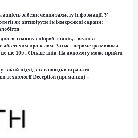
ладність забезпечення захисту інформації. У
логії як антивіруси і міжмережеві екрани:
апобігти.
дного з ваших співробітників, є велика
lure або тихим провалом. Захист периметра мовчки
ро це ще 100 і більше днів. На допомогу може прийти
у такий підхід став швидко втрачати
ви технології Deception (приманки) –