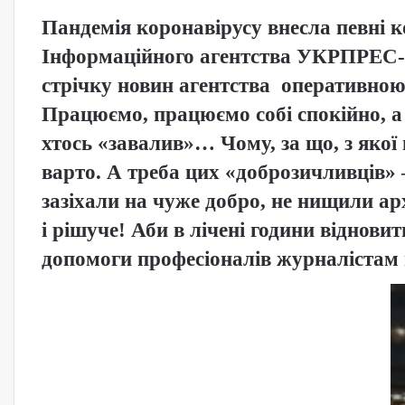
Пандемія коронавірусу внесла певні к
Інформаційного агентства УКРПРЕС-
стрічку новин агентства оперативною 
Працюємо, працюємо собі спокійно, а 
хтось «завалив»… Чому, за що, з яко
варто. А треба цих «доброзичливців» 
зазіхали на чуже добро, не нищили арх
і рішуче! Аби в лічені години віднови
допомоги професіоналів журналістам н