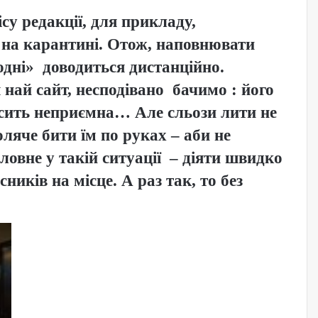
су редакції, для прикладу,
а карантині. Отож, наповнювати
одні» доводиться дистанційно.
най сайт, несподівано бачимо : його
осить неприємна… Але сльози лити не
ляче бити їм по руках – аби не
ловне у такій ситуації – діяти швидко
ників на місце. А раз так, то без