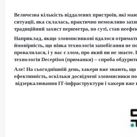
Величезна кількість віддалених пристроїв, які маю
ситуації, яка склалась, практично неможливо захи
традиційний захист периметра, по суті, став нееф
Наприклад, якщо зловмисникові вдалося отримати а
ймовірність, що ніяка технологія запобігання не п
провалилася, і у вас є злом, про який ви не знаєте
технологія Deception (приманки) – спроба обдури
Але! На сьогоднішній день, хакери вже знають, що
ефективність, оскільки досвідчені зловмисники по
відзеркалювання ІТ-інфраструктури і хакери вже