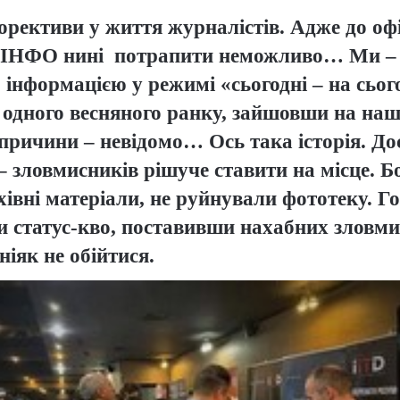
орективи у життя журналістів. Адже до офі
ІНФО нині потрапити неможливо… Ми – н
інформацією у режимі «сьогодні – на сьог
одного весняного ранку, зайшовши на наш 
ї причини – невідомо… Ось така історія. Д
– зловмисників рішуче ставити на місце. Бо
івні матеріали, не руйнували фототеку. Го
ти статус-кво, поставивши нахабних зловмис
іяк не обійтися.