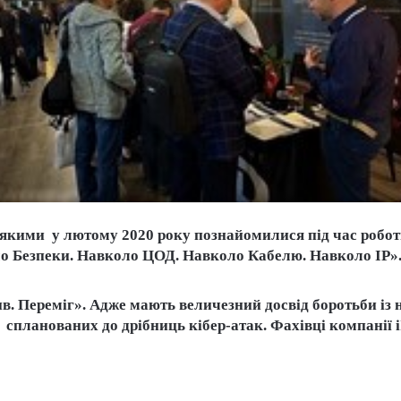
, із якими у лютому 2020 року познайомилися під час ро
о Безпеки. Навколо ЦОД. Навколо Кабелю. Навколо ІР». 
в. Переміг». Адже мають величезний досвід боротьби із
спланованих до дрібниць кібер-атак. Фахівці компанії i