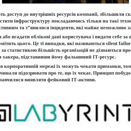
ть доступ до внутрішніх ресурсів компанії, збільшили ск
стити інфраструктуру покладаючись тільки на такі техно
ективним та з”явилися інциденти, які майже неможливо з
бо вгадати облікові дані користувача і видати себе за о
омітить цього. Це ті випадки, які називаються silent fai
. І за статистикою більшість організацій не дізнаються п
ти хакера, підставивши йому фальшивий ІТ-ресурс.
 в корпоративній мережі їх можуть чекати приманки, том
чинали підозрювати про те, що їх чекає. Принцип побудо
 навчилися виявляти фейковий ІТ-активи.