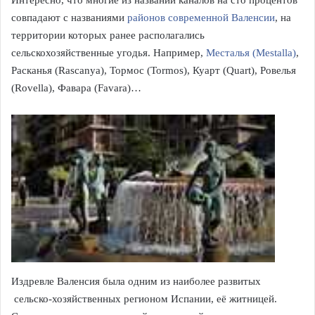
совпадают с названиями
районов современной Валенсии
, на
территории которых ранее располагались
сельскохозяйственные угодья. Например,
Месталья (Mestalla)
,
Расканья (Rascanya), Тормос (Tormos), Куарт (Quart), Ровелья
(Rovella), Фавара (Favara)…
Издревле Валенсия была одним из наиболее развитых
сельско-хозяйственных регионом Испании, её житницей.