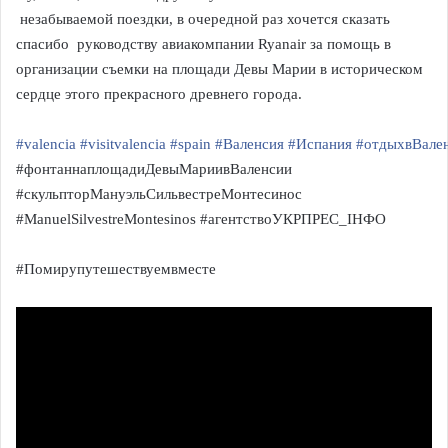
незабываемой поездки, в очередной раз хочется сказать
спасибо руководству авиакомпании Ryanair за помощь в
организации съемки на площади Девы Марии в историческом
сердце этого прекрасного древнего города.
#valencia
#visitvalencia
#spain
#Валенсия
#Испания
#отдыхвВале
#фонтаннаплощадиДевыМариивВаленсии
#скульпторМануэльСильвестреМонтесинос
#ManuelSilvestreMontesinos #агентствоУКРПРЕС_ІНФО
#Помирупутешествуемвместе