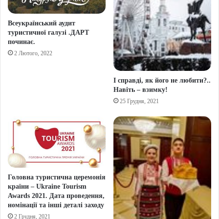
Всеукраїнський аудит
туристичної галузі .ДАРТ
починає.
2 Лютого, 2022
І справді, як його не любити?..
Навіть – взимку!
25 Грудня, 2021
Головна туристична церемонія
країни – Ukraine Tourism
Awards 2021. Дата проведення,
номінації та інші деталі заходу
2 Грудня, 2021