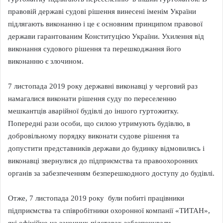
правовій державі судові рішення винесені іменім України
підлягають виконанню і це є основним принципом правової
держави гарантованим Конституцією України. Ухилення від
виконання судового рішення та перешкоджання його
виконанню є злочином.
7 листопада 2019 року державні виконавці у черговий раз
намагалися виконати рішення суду по переселенню
мешкантців аварійної будівлі до іншого гуртожитку.
Попередні рази особи, що силою утримують будівлю, в
добровільному порядку виконати судове рішення та
допустити представників держави до будинку відмовились і
виконавці звернулися до підприємства та правоохоронних
органів за забезпеченням безперешкодного доступу до будівлі.
Отже, 7 листопада 2019 року були побиті працівники
підприємства та співробітники охоронної компанії «ТИТАН»,