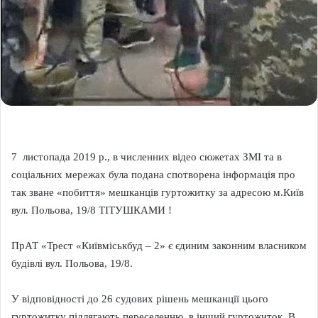
7 листопада 2019 р., в численних відео сюжетах ЗМІ та в
соціальних мережах була подана спотворена інформація про
так зване «побиття» мешканців гуртожитку за адресою м.Київ
вул. Польова, 19/8 ТІТУШКАМИ !
ПрАТ «Трест «Київміськбуд – 2» є єдиним законним власником
будівлі вул. Польова, 19/8.
У відповідності до 26 судових рішень мешканції цього
гуртожитку підлягають переселенню в інший гуртожиток. В