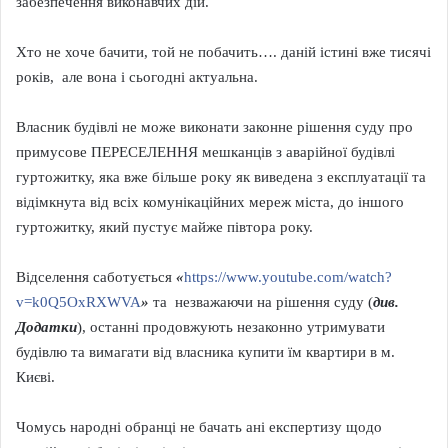
забезпечення виконавчих дій.
Хто не хоче бачити, той не побачить…. даній істині вже тисячі
років, але вона і сьогодні актуальна.
Власник будівлі не може виконати законне рішення суду про
примусове ПЕРЕСЕЛЕННЯ мешканців з аварійної будівлі
гуртожитку, яка вже більше року як виведена з експлуатації та
відімкнута від всіх комунікаційних мереж міста, до іншого
гуртожитку, який пустує майже півтора року.
Відселення саботується
«
https://www.youtube.com/watch?
v=k0Q5OxRXWVA
»
та незважаючи на рішення суду (
див.
Додатки
), останні продовжують незаконно утримувати
будівлю та вимагати від власника купити їм квартири в м.
Києві.
Чомусь народні обранці не бачать ані експертизу щодо