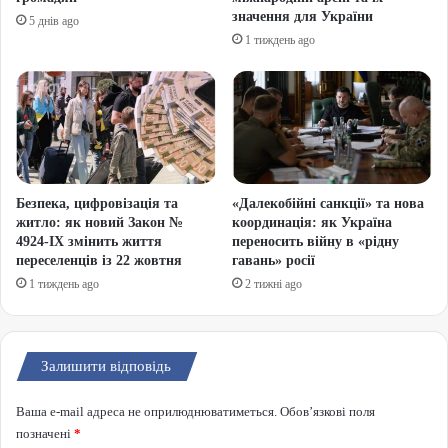
значення для України
5 днів ago
1 тиждень ago
Безпека, цифровізація та
«Далекобійні санкції» та нова
житло: як новий Закон №
координація: як Україна
4924-IX змінить життя
переносить війну в «рідну
переселенців із 22 жовтня
гавань» росії
1 тиждень ago
2 тижні ago
Залишити відповідь
Ваша e-mail адреса не оприлюднюватиметься.
Обов’язкові поля
позначені
*