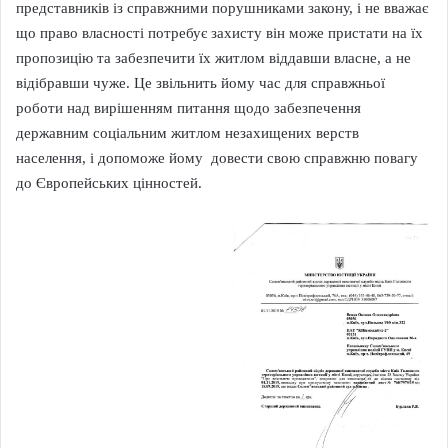
представників із справжними порушниками закону, і не вважає
що право власності потребує захисту він може пристати на їх
пропозицію та забезпечити їх житлом віддавши власне, а не
відібравши чуже. Це звільнить йому час для справжньої
роботи над вирішенням питання щодо забезпечення
державним соціальним житлом незахищених верств
населення, і допоможе йому довести свою справжню повагу
до Європейських цінностей.