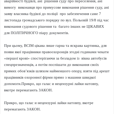
аварійності будівлі, ані рішення суду про переселення, ані
вимогу виконавця про примусове виконання рішення суду, ані
заяву власника будівлі до поліції про забезпечення саме 7
листопада громадського порядку по вул. Польовій 19/8 під час
виконання судового рішення та багато інших не ЦІКАВИХ
для ПОЛІТИЧНОГО піару документів.
При цьому, ВСІМ цікава лише гарна та яскрава картинка, для
появи якої працівники правоохоронців згодні годинами чекати
«першої крові» спостерігаючи за безладом із вікна автобусів
спецпрезначенців, а потім поспішати до виконання своїх
прямих обов’язків шляхом найменшого опору, взяти під арешт
працівників охоронної фірми прямо з машини швидкої
допомоги.Прикро, що галас и нецензурні лайки натовпу,
вкотре перемагають ЗАКОН.
Прикро, що галас и нецензурні лайки натовпу, вкотре
перемагають ЗАКОН.