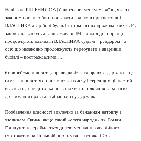
Навіть на РІШЕННЯ СУДУ винесене іменем України, яке за
законом повинно було поставити крапку в протистоянні
ВЛАСНИКА аварійної будівлі та тимчасово проживаючих осіб,
закриваються очі, а заангажовані ЗМІ та народні обранці
продовжують називати ВЛАСНИКА будівлі – рейдером , а
осіб що незаконно продовжують перебувати в аварійній
будівлі – постраждалими…..
Європейські цінності ,справедливість та правова держава – це
саме ті цінності які підлягають захисту і серед цих цінностей
власність , її недоторканість і захист є головною гарантією
дотримання прав та стабільності у державі.
Позбавлення власності виключно за бажанням натовпу є
злочином. Однак, якщо такий «слуга народу» як Роман
Грищук так переймається долею мешканців аварійного
гуртожитку на Польовій, що плутає власника і його