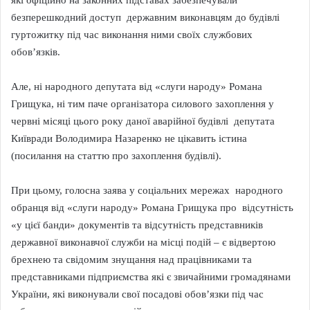
які офіційно на законних підставах забезпечували
безперешкодний доступ державним виконавцям до будівлі
гуртожитку під час виконання ними своїх службових
обов’язків.
Але, ні народного депутата від «слуги народу» Романа
Грищука, ні тим паче організатора силового захоплення у
червні місяці цього року даної аварійної будівлі депутата
Київради Володимира Назаренко не цікавить істина
(посилання на статтю про захоплення будівлі).
При цьому, голосна заява у соціальних мережах народного
обранця від «слуги народу» Романа Грищука про відсутність
«у цієї банди» документів та відсутність представників
державної виконавчої служби на місці подій – є відвертою
брехнею та свідомим знущання над працівниками та
представниками підприємства які є звичайними громадянами
України, які виконували свої посадові обов’язки під час