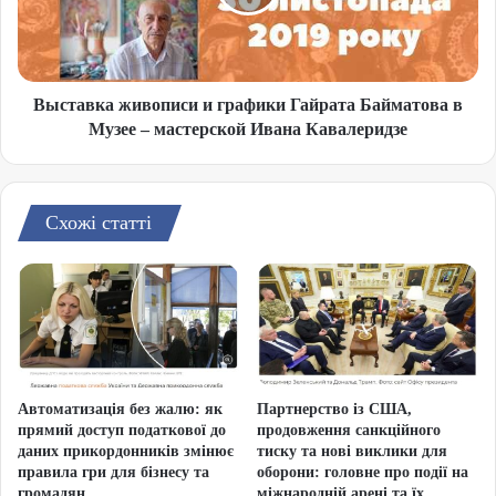
Выставка живописи и графики Гайрата Байматова в
Музее – мастерской Ивана Кавалеридзе
Схожі статті
Автоматизація без жалю: як
Партнерство із США,
прямий доступ податкової до
продовження санкційного
даних прикордонників змінює
тиску та нові виклики для
правила гри для бізнесу та
оборони: головне про події на
громадян
міжнародній арені та їх