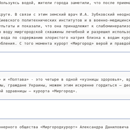
Пользуясь водой, жители города заметили, что после приема
иевского политехнических институтов и в военно-медицинск
ультаты и показали, что она принадлежит к слабоминерализо
ю воду миргородской скважины лечебной и разрешил использо
вода по содержанию хлористого натрия близка к водам куро
ебления. С того момента курорт «Миргород» верой и правдо
ы, граждане Украины, можем этим искренне гордиться – дес
ой здравницы – курорта «Миргород».
онерного общества «Миргородкурорт» Александра Даниловича 