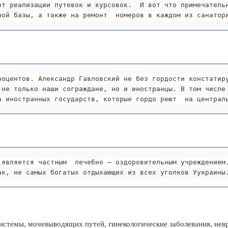
от реализации путевок и курсовок.  И вот что примечательн
ной базы, а также на ремонт  номеров в каждом из санатор
оцентов. Александр Гавловский не без гордости констатиру
 не только наши сограждане, но и иностранцы. В том числе 
а иностранных государств, которые гордо реют  на централ
является частным  лечебно – оздоровительным учреждением.
ак, не самых богатых отдыхающих из всех уголков Уукраины
стемы, мочевыводящих путей, гинекологические заболевания, невра