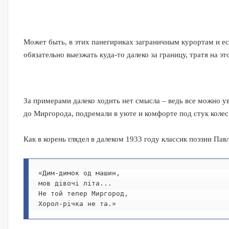
Может быть, в этих панегириках заграничным курортам и ест
обязательно выезжать куда-то далеко за границу, тратя на эт
За примерами далеко ходить нет смысла – ведь все можно у
до Миргорода, подремали в уюте и комфорте под стук колес 
Как в корень глядел в далеком 1933 году классик поэзии Па
«Дим-димок од машин, 
мов дівочі літа... 
Не той тепер Миргород, 
Хорол-річка не та.»   