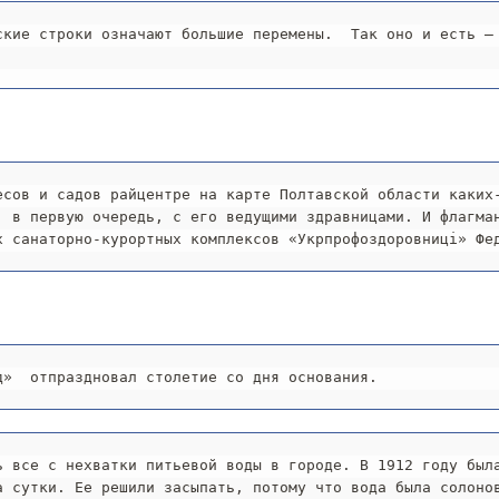
ские строки означают большие перемены.  Так оно и есть – 
есов и садов райцентре на карте Полтавской области каких-
, в первую очередь, с его ведущими здравницами. И флагман
х санаторно-курортных комплексов «Укрпрофоздоровниці» Фе
д»  отпраздновал столетие со дня основания.
ь все с нехватки питьевой воды в городе. В 1912 году была
а сутки. Ее решили засыпать, потому что вода была солонов