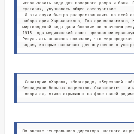
использовать воду для пожарного двора и бани. 
суставах, улучшалось общее самочувствие.
 И эти слухи быстро распространялись по всей округе. В связи с этим земский врач И.А. Зубковский неоднократно отправлял образцы воды на исследования в 
лаборатории Харьковского, Екатеринославского, К
миргородской воды дали близкие по значению рез
1915 года медицинский совет признал минеральну
Результаты анализов показали, что миргородская 
водам, которые назначают для внутреннего употр
 Санатории «Хорол», «Миргород», «Березовий гай» и «Полтава» - это четыре в одной «кузницы здоровья», врачи которых способны поставить на ноги даже 
безнадежно больных пациентов. Оказывается - и м
говорится, «тихо отдыхают» на фоне нашей родим
По оценке генерального директора частного акци