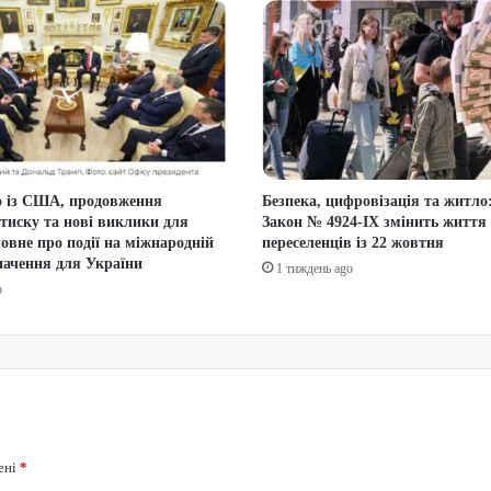
 із США, продовження
Безпека, цифровізація та житло
 тиску та нові виклики для
Закон № 4924-IX змінить життя
овне про події на міжнародній
переселенців із 22 жовтня
значення для України
1 тиждень ago
o
ені
*