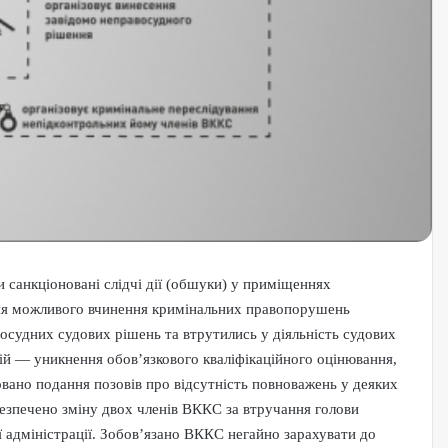
 санкціоновані слідчі дії (обшуки) у приміщеннях
ння можливого вчинення кримінальних правопорушень
судних судових рішень та втрутились у діяльність судових
ій — уникнення обов’язкового кваліфікаційного оцінювання,
йовано подання позовів про відсутність повноважень у деяких
безпечено зміну двох членів ВККС за втручання голови
адміністрації. Зобов’язано ВККС негайно зарахувати до