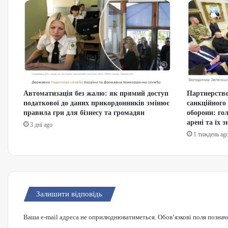
Автоматизація без жалю: як прямий доступ
Партнерство
податкової до даних прикордонників змінює
санкційного
правила гри для бізнесу та громадян
оборони: гол
арені та їх 
3 дні ago
1 тиждень ag
Залишити відповідь
Ваша e-mail адреса не оприлюднюватиметься.
Обов’язкові поля познач