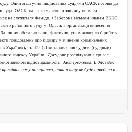
суду. Один зі штучно ініційованих суддями ОАСК позовів до
о судді ОАСК, на якого учасники злочину не мали
тиск на служителя Феміди. • Заборона вісьмом членам ВККС
ького районного суду м. Одеси, в органзізації винесення
. За інших обставин воно, фактично, унеможливило б роботу
екти повідомлень про підозру у вчиненні кримінальних
ів України»), ст. 375 («Постановлення суддею (суддями)
льного кодексу України. Досудове розслідування триває.
леної законом відповідальності.
Застереження. Відповідно
кримінальному покаранню, доки її вину не буде доведено в