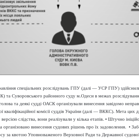
авління спеціальних розслідувань ГПУ (далі — УСР ГПУ) здійснили
СК) та Суворовського районного суду м.Одеси в межах розслідува
лова та деякі судді ОАСК організували винесення завідомо неправо
 кваліфікаційної комісії суддів України (далі — ВККС). Мета цих д
версією слідства, вони реалізували у кілька етапів. • Штучно ініці
а організовано винесення судових рішень про їх задоволення. • За
у за квотою Уповноваженого Верховної Ради та Державної судової 