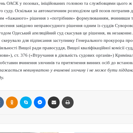
ень ОАСК у позовах, ініційованих головою та службовцями цього ж 
о суду. Оскільки за автоматичним розподілом цей позов потрапив д
 ним «бажаного» рішення з «потрібним» формулюванням, вчинивши 
инесення завідомо неправосудного рішення одним із суддів Суворовс
годом Одеський апеляційний суд скасував це рішення, як незаконне
 скерувало для підписання заступнику Генерального прокурора про
льності Вищої ради правосуддя, Вищої кваліфікаційної комісії судд
ови»), ст. 376 («Втручання в діяльність судових органів») Криміна
 обставин вчинення злочинів та притягнення винних осіб до встанов
ажається невинуватою у вчиненні злочину і не може бути піддана 
у.