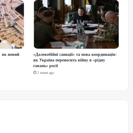
: як новий
«Далекобійні санкції» та нова координація:
як Україна переносить війну в «рідну
гавань» росії
2 тижні ago