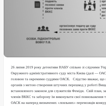
26 липня 2019 року детективи НАБУ спільно зі слідчими Упр
Окружного адміністративного суду міста Києва (далі — ОА
головою та окремими суддями ОАСК. Слідство вважає, що го
органів з метою створення штучних перешкод у роботі Вищої
встановленого законом для служителів Феміди. Свій план, за 
членів ВККС та заборону їм виконувати свої повноваження т
ОАСК на наперед визначених «лояльних» переможців конкурс