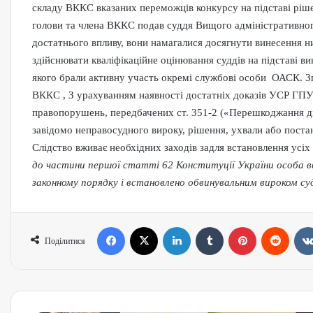
складу ВККС вказаних переможців конкурсу на підставі ріш
голови та члена ВККС подав суддя Вищого адміністративног
достатнього впливу, вони намагалися досягнути винесення
здійснювати кваліфікаційне оцінювання суддів на підставі в
якого брали активну участь окремі службові особи ОАСК. З
ВККС , З урахуванням наявності достатніх доказів УСР ГПУ
правопорушень, передбачених ст. 351-2 («Перешкоджання дія
завідомо неправосудного вироку, рішення, ухвали або постан
Слідство вживає необхідних заходів задля встановлення усіх
до частини першої статті 62 Конституції України особа вв
законному порядку і встановлено обвинувальним вироком суд
Поділитися