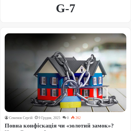
G-7
Семенов Сергій
9 Грудня, 2025
0
262
Повна конфіскація чи «золотий замок»?