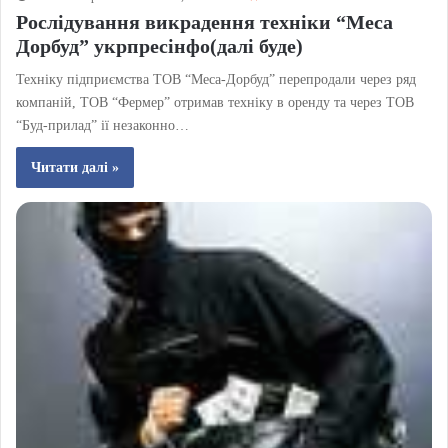
Рослідування викрадення техніки “Меса
Дорбуд” укрпресінфо(далі буде)
Техніку підприємства ТОВ “Меса-Дорбуд” перепродали через ряд
компаній, ТОВ “Фермер” отримав техніку в оренду та через ТОВ
“Буд-прилад” ії незаконно…
Читати далі »