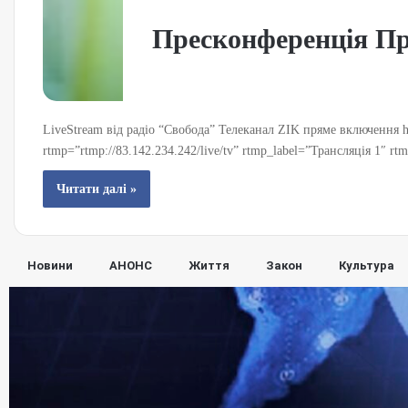
Пресконференція Пр
LiveStream від радіо “Свобода” Телеканал ZIK пряме включення 
rtmp=”rtmp://83.142.234.242/live/tv” rtmp_label=”Трансляція 1″ rtm
Читати далі »
Новини
АНОНС
Життя
Закон
Культура