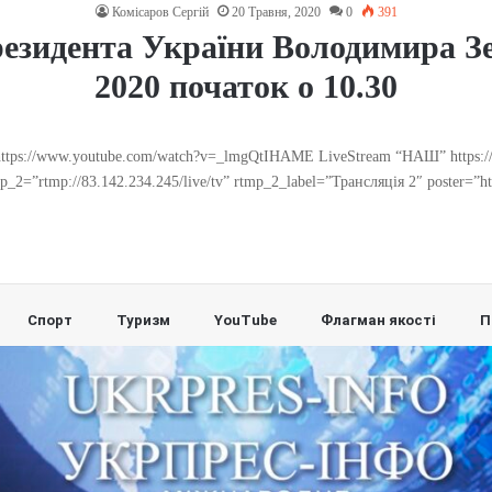
Комісаров Сергій
20 Травня, 2020
0
391
езидента України Володимира Зе
2020 початок о 10.30
https://www.youtube.com/watch?v=_lmgQtIHAME LiveStream “НАШ” https:/
p_2=”rtmp://83.142.234.245/live/tv” rtmp_2_label=”Трансляція 2″ poster=”h
Спорт
Туризм
YouTube
Флагман якості
П