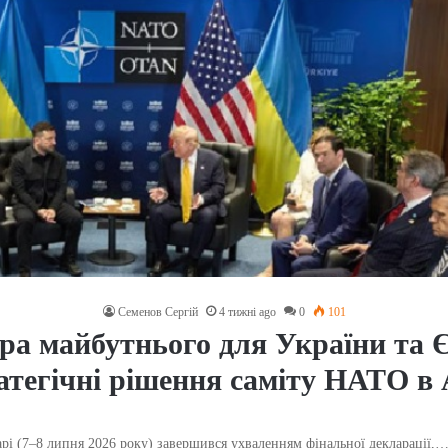
Семенов Сергій
4 тижні ago
0
101
ра майбутнього для України та 
атегічні рішення саміту НАТО в
рі (7–8 липня 2026 року) завершився ухваленням фінальної декларації,