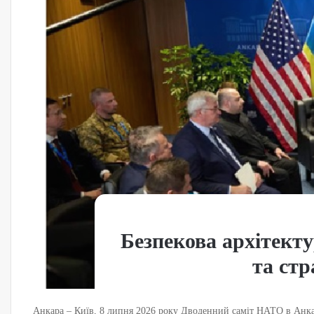
Безпекова архітекту
та стр
Анкара – Київ, 8 липня 2026 року Дводенний саміт НАТО в Анка