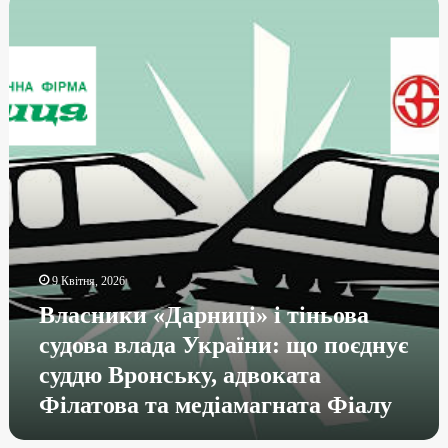
9 Квітня, 2026
Власники «Дарниці» і тіньова
судова влада України: що поєднує
суддю Вронську, адвоката
Філатова та медіамагната Фіалу